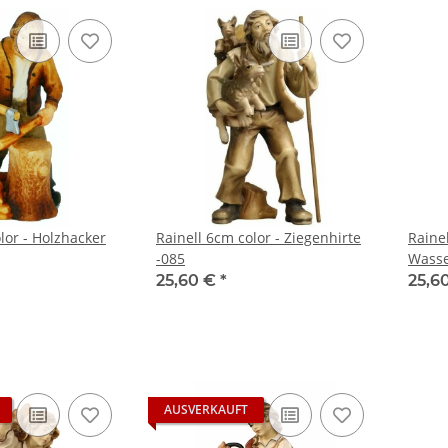
lor - Holzhacker
Rainell 6cm color - Ziegenhirte
Rainel
-085
Wasse
25,60 €
*
25,6
AUSVERKAUFT