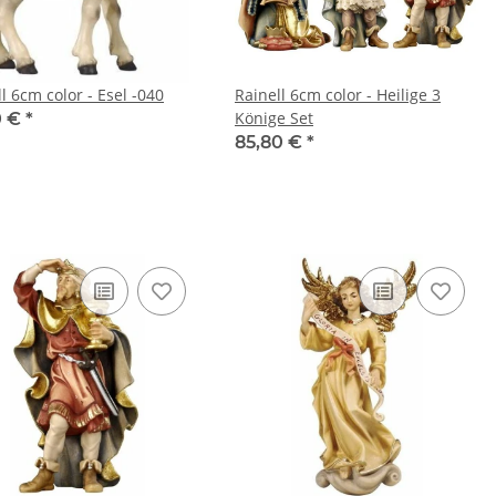
l 6cm color - Esel -040
Rainell 6cm color - Heilige 3
Könige Set
0 €
*
85,80 €
*