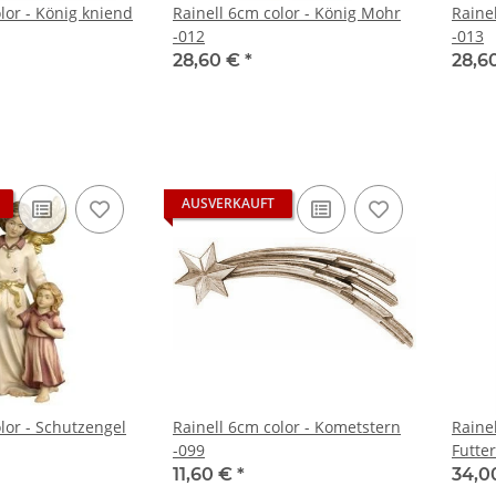
lor - König kniend
Rainell 6cm color - König Mohr
Raine
-012
-013
28,60 €
*
28,6
AUSVERKAUFT
lor - Schutzengel
Rainell 6cm color - Kometstern
Rainel
-099
Futter
11,60 €
*
34,0