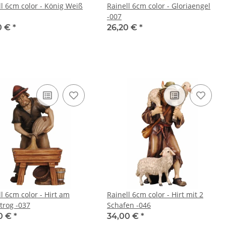
ll 6cm color - König Weiß
Rainell 6cm color - Gloriaengel
-007
0 €
*
26,20 €
*
l 6cm color - Hirt am
Rainell 6cm color - Hirt mit 2
trog -037
Schafen -046
0 €
*
34,00 €
*