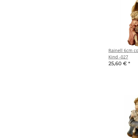
Rainell 6cm col
Kind -027
25,60 €
*