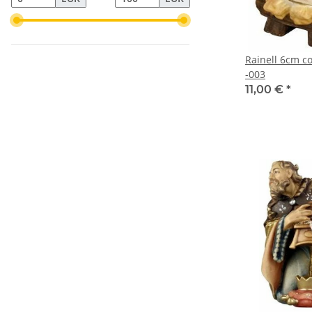
Rainell 6cm co
-003
11,00 €
*