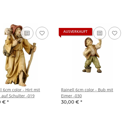
AUSVERKAUFT
l 6cm color - Hirt mit
Rainell 6cm color - Bub mit
auf Schulter -019
Eimer -030
0 €
*
30,00 €
*