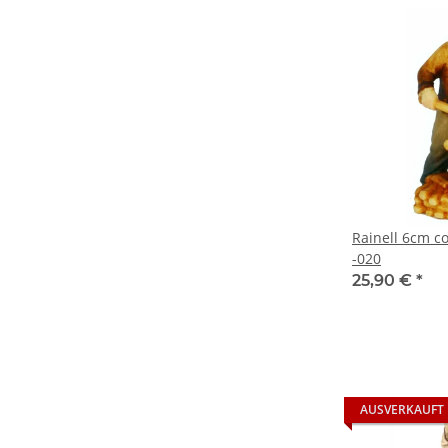
Rainell 6cm co
-020
25,90 €
*
AUSVERKAUFT