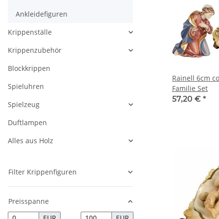
Ankleidefiguren
Krippenställe
Krippenzubehör
Blockkrippen
Rainell 6cm co
Spieluhren
Familie Set
57,20 €
*
Spielzeug
Duftlampen
Alles aus Holz
Filter Krippenfiguren
Preisspanne
EUR
EUR