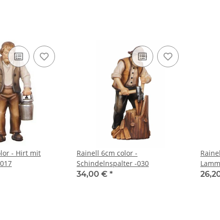
or - Hirt mit
Rainell 6cm color -
Rainel
-017
Schindelnspalter -030
Lamm 
34,00 €
*
26,2