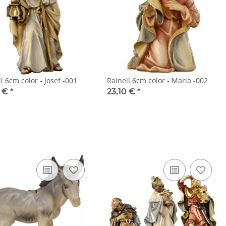
l 6cm color - Josef -001
Rainell 6cm color - Maria -002
0 €
*
23,10 €
*