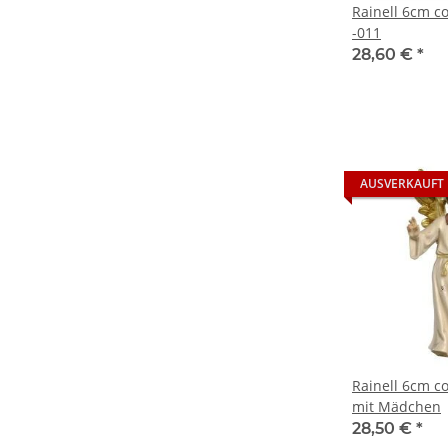
Rainell 6cm co
-011
28,60 €
*
AUSVERKAUFT
Rainell 6cm co
mit Mädchen
28,50 €
*