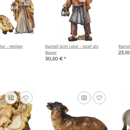
lor - Heilige
Rainell 6cm color - Josef als
Rainel
Bauer
23,1
30,50 €
*