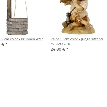
ll 6cm color - Brunnen -097
Rainell 6cm color - Junge sitzend
m. Flöte -016
0 €
*
24,80 €
*