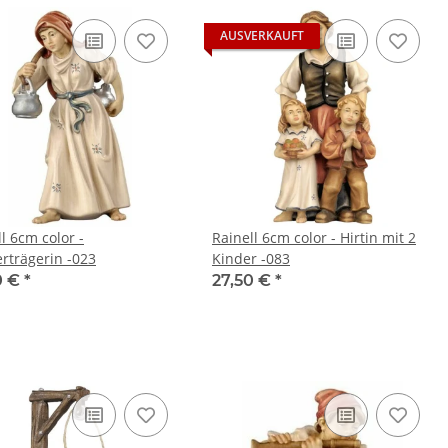
AUSVERKAUFT
l 6cm color -
Rainell 6cm color - Hirtin mit 2
rträgerin -023
Kinder -083
0 €
*
27,50 €
*