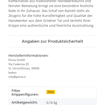
Kombination aus traditioneller Handwerkskunst und
feinster Bemalung bringt sie eine besondere festliche
Note in Ihr Zuhause. Das Schaf von Rainell steht als
Zeugnis für die hohe Kunstfertigkeit und Qualität der
Handwerker aus dem Grödner Tal und verleiht Ihrer
Krippe eine authentische und feierliche Ausstrahlung.
Angaben zur Produktsicherheit
Herstellerinformationen:
Pema GmbH
Via Cademia 20
St. Ulrich/Ortisei, 39046
Italien
info@pema.it
Filter
Produkteigenschaft
Wert
Tiere
Krippenfiguren:
Artikelgewicht:
0,10
kg