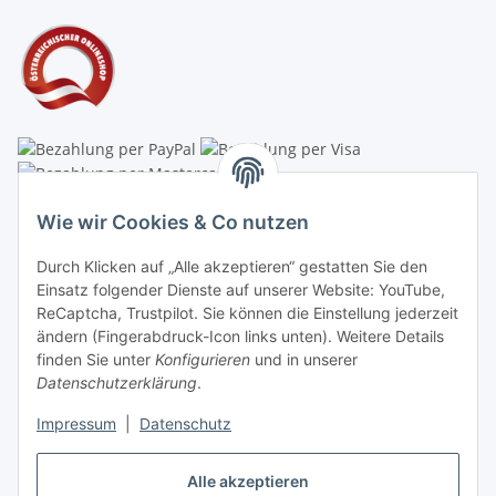
Linzer Krippenshop
Wie wir Cookies & Co nutzen
Oberaigner Partyzelt & Catering GmbH
Durch Klicken auf „Alle akzeptieren“ gestatten Sie den
Schauraum & Verkauf
: Pfarrwald 46
Einsatz folgender Dienste auf unserer Website: YouTube,
ReCaptcha, Trustpilot. Sie können die Einstellung jederzeit
Buchhaltung: Königleiten 11
ändern (Fingerabdruck-Icon links unten). Weitere Details
finden Sie unter
Konfigurieren
und in unserer
A-3354 Wolfsbach
Datenschutzerklärung
.
✆
+43747782730
Impressum
|
Datenschutz
✉
shop@krippen-shop.at
www.krippen-shop.at
Alle akzeptieren