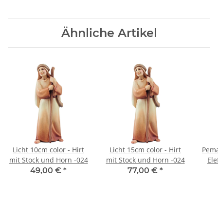
Ähnliche Artikel
Licht 10cm color - Hirt
Licht 15cm color - Hirt
Pema
mit Stock und Horn -024
mit Stock und Horn -024
Ele
49,00 €
*
77,00 €
*