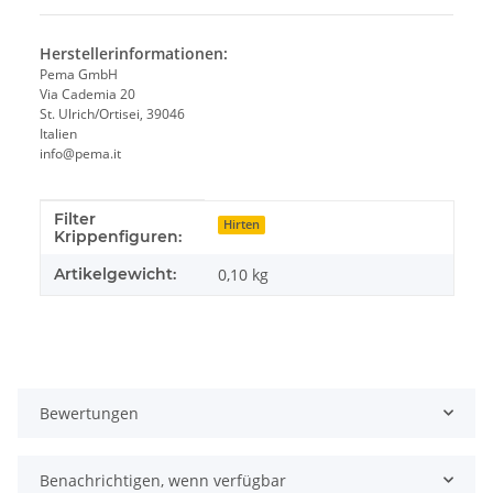
Herstellerinformationen:
Pema GmbH
Via Cademia 20
St. Ulrich/Ortisei, 39046
Italien
info@pema.it
Filter
Produkteigenschaft
Wert
Hirten
Krippenfiguren:
Artikelgewicht:
0,10
kg
Bewertungen
Benachrichtigen, wenn verfügbar