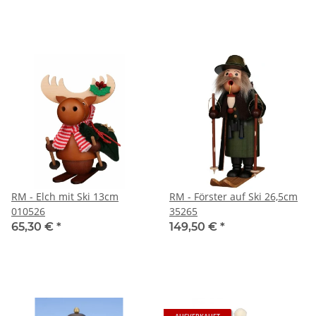
RM - Elch mit Ski 13cm
RM - Förster auf Ski 26,5cm
010526
35265
65,30 €
*
149,50 €
*