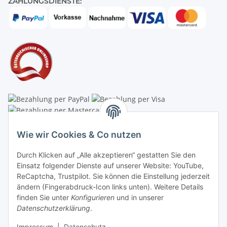
ZAHLUNGSDIENSTE:
Linzer Krippenshop
Wie wir Cookies & Co nutzen
Oberaigner Partyzelt & Catering GmbH
Durch Klicken auf „Alle akzeptieren“ gestatten Sie den
Schauraum & Verkauf
: Pfarrwald 46
Einsatz folgender Dienste auf unserer Website: YouTube,
ReCaptcha, Trustpilot. Sie können die Einstellung jederzeit
Buchhaltung: Königleiten 11
ändern (Fingerabdruck-Icon links unten). Weitere Details
finden Sie unter
Konfigurieren
und in unserer
A-3354 Wolfsbach
Datenschutzerklärung
.
✆
+43747782730
Impressum
|
Datenschutz