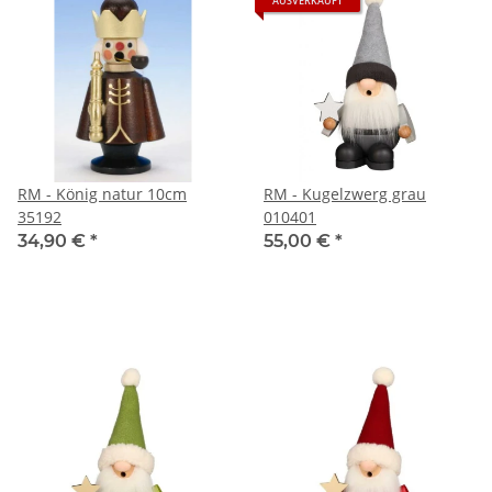
AUSVERKAUFT
RM - König natur 10cm
RM - Kugelzwerg grau
35192
010401
34,90 €
*
55,00 €
*