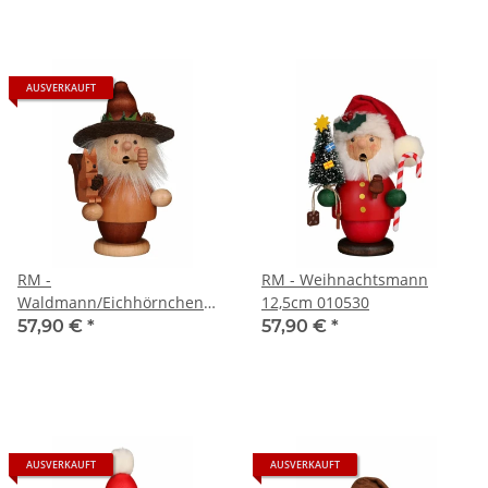
AUSVERKAUFT
RM -
RM - Weihnachtsmann
Waldmann/Eichhörnchen
12,5cm 010530
natur 14cm 010536
57,90 €
*
57,90 €
*
AUSVERKAUFT
AUSVERKAUFT