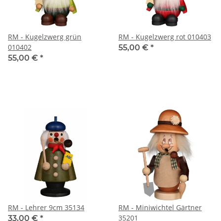
RM - Kugelzwerg grün
RM - Kugelzwerg rot 010403
010402
55,00 €
*
55,00 €
*
RM - Lehrer 9cm 35134
RM - Miniwichtel Gärtner
35201
33,00 €
*