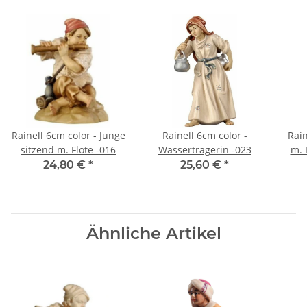
Rainell 6cm color - Junge
Rainell 6cm color -
Rain
sitzend m. Flöte -016
Wasserträgerin -023
m. 
24,80 €
*
25,60 €
*
Ähnliche Artikel