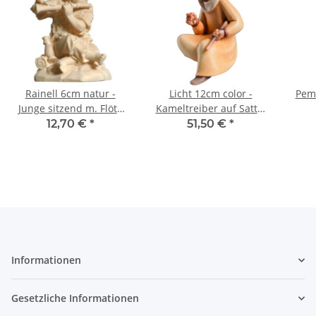
Rainell 6cm natur -
Licht 12cm color -
Pem
Junge sitzend m. Flöte
Kameltreiber auf Sattel
-016
-050
12,70 €
*
51,50 €
*
Informationen
Gesetzliche Informationen