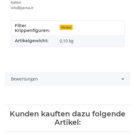
Italien
info@pema.it
Filter
Produkteigenschaft
Wert
Hirten
Krippenfiguren:
Artikelgewicht:
0,10
kg
Bewertungen
Kunden kauften dazu folgende
Artikel: