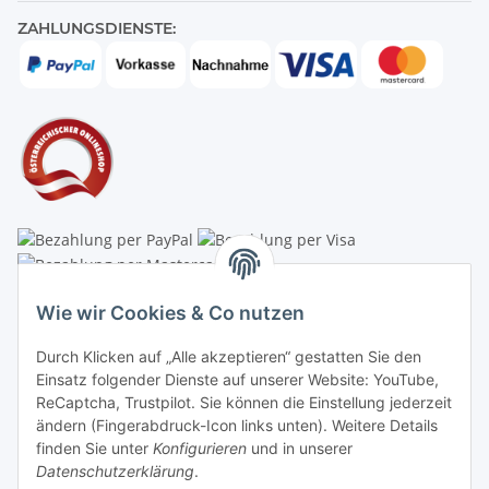
ZAHLUNGSDIENSTE:
Linzer Krippenshop
Wie wir Cookies & Co nutzen
Oberaigner Partyzelt & Catering GmbH
Durch Klicken auf „Alle akzeptieren“ gestatten Sie den
Schauraum & Verkauf
: Pfarrwald 46
Einsatz folgender Dienste auf unserer Website: YouTube,
ReCaptcha, Trustpilot. Sie können die Einstellung jederzeit
Buchhaltung: Königleiten 11
ändern (Fingerabdruck-Icon links unten). Weitere Details
finden Sie unter
Konfigurieren
und in unserer
A-3354 Wolfsbach
Datenschutzerklärung
.