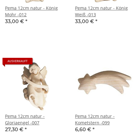
Pema 12cm natur - König
Pema 12cm natur - König
Mohr -012
Weiß -013
33,00 €
*
33,00 €
*
AUSVERKAUFT
Pema 12cm natur -
Pema 12cm natur -
Gloriaengel -007
Kometstern -099
27,30 €
*
6,60 €
*