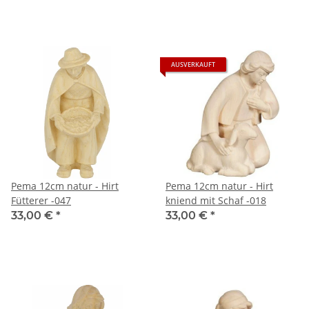
AUSVERKAUFT
Pema 12cm natur - Hirt
Pema 12cm natur - Hirt
Fütterer -047
kniend mit Schaf -018
33,00 €
*
33,00 €
*