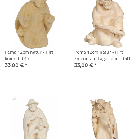
Pema 12cm natur - Hirt
Pema 12cm natur - Hirt
kniend -017
kniend am Lagerfeuer -041
33,00 €
*
33,00 €
*