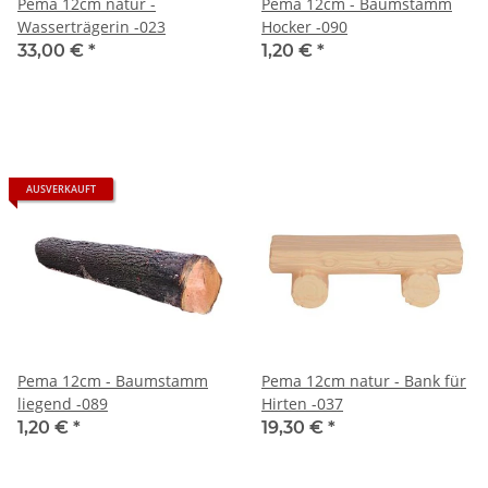
Pema 12cm natur -
Pema 12cm - Baumstamm
Wasserträgerin -023
Hocker -090
33,00 €
*
1,20 €
*
AUSVERKAUFT
Pema 12cm - Baumstamm
Pema 12cm natur - Bank für
liegend -089
Hirten -037
1,20 €
*
19,30 €
*