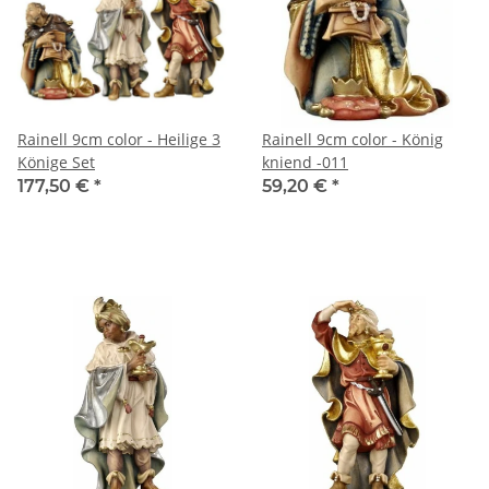
Rainell 9cm color - Heilige 3
Rainell 9cm color - König
Könige Set
kniend -011
177,50 €
*
59,20 €
*