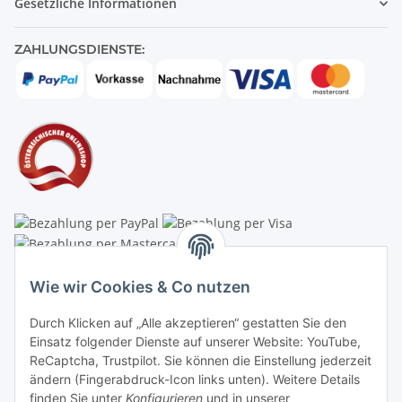
Gesetzliche Informationen
ZAHLUNGSDIENSTE:
Linzer Krippenshop
Wie wir Cookies & Co nutzen
Oberaigner Partyzelt & Catering GmbH
Durch Klicken auf „Alle akzeptieren“ gestatten Sie den
Schauraum & Verkauf
: Pfarrwald 46
Einsatz folgender Dienste auf unserer Website: YouTube,
ReCaptcha, Trustpilot. Sie können die Einstellung jederzeit
Buchhaltung: Königleiten 11
ändern (Fingerabdruck-Icon links unten). Weitere Details
finden Sie unter
Konfigurieren
und in unserer