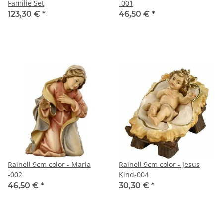
Familie Set
-001
123,30 €
*
46,50 €
*
Rainell 9cm color - Maria
Rainell 9cm color - Jesus
-002
Kind-004
46,50 €
*
30,30 €
*