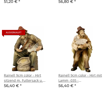
51,20 €
*
56,80 €
*
AUSVERKAUFT
Rainell 9cm color - Hirt
Rainell 9cm color - Hirt mit
sitzend m. Futtersack u.
Lamm -035 -
Henne -037
AUSLAUFARTIKEL!
56,40 €
*
56,40 €
*