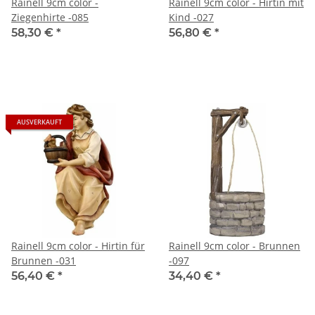
Rainell 9cm color -
Rainell 9cm color - Hirtin mit
Ziegenhirte -085
Kind -027
58,30 €
*
56,80 €
*
AUSVERKAUFT
Rainell 9cm color - Hirtin für
Rainell 9cm color - Brunnen
Brunnen -031
-097
56,40 €
*
34,40 €
*