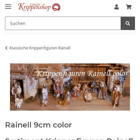
Klassische Krippenfiguren Rainell
Rainell 9cm color