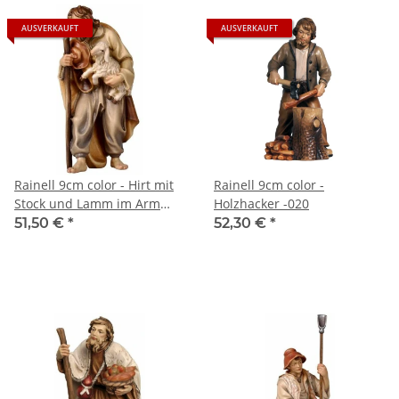
AUSVERKAUFT
AUSVERKAUFT
Rainell 9cm color - Hirt mit
Rainell 9cm color -
Stock und Lamm im Arm
Holzhacker -020
-034
51,50 €
*
52,30 €
*