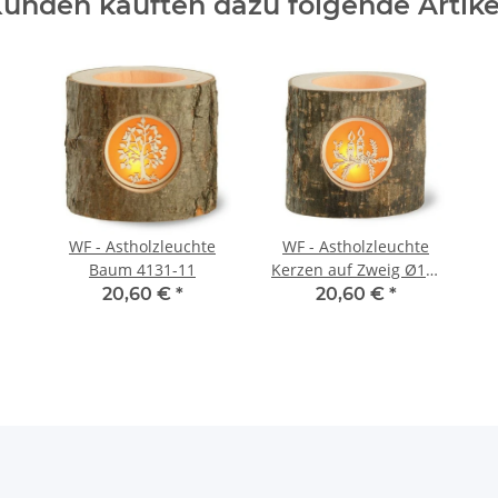
unden kauften dazu folgende Artike
WF - Astholzleuchte
WF - Astholzleuchte
Baum 4131-11
Kerzen auf Zweig Ø10-
13cm 4131-2
20,60 €
*
20,60 €
*