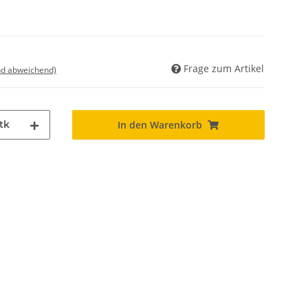
Frage zum Artikel
nd abweichend)
tk
In den Warenkorb