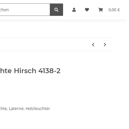
Krippenställe
Krippenzubehör
Blockkripp
0,00 €
hte Hirsch 4138-2
hte, Laterne, Holzleuchter