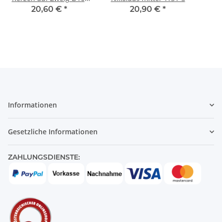
13cm 4131-2
20,60 €
*
20,90 €
*
Informationen
Gesetzliche Informationen
ZAHLUNGSDIENSTE: