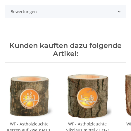
Bewertungen
Kunden kauften dazu folgende
Artikel:
WF - Astholzleuchte
WF - Astholzleuchte
WF
Kerzen auf Zweig Ø10-
Nikolaus mittel 4131-3