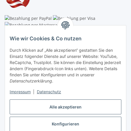
Linzer Krippenshop
Wie wir Cookies & Co nutzen
Oberaigner Partyzelt & Catering GmbH
Durch Klicken auf „Alle akzeptieren“ gestatten Sie den
Schauraum & Verkauf
: Pfarrwald 46
Einsatz folgender Dienste auf unserer Website: YouTube,
ReCaptcha, Trustpilot. Sie können die Einstellung jederzeit
Buchhaltung: Königleiten 11
ändern (Fingerabdruck-Icon links unten). Weitere Details
finden Sie unter
Konfigurieren
und in unserer
A-3354 Wolfsbach
Datenschutzerklärung
.
✆
+43747782730
Impressum
|
Datenschutz
✉
shop@krippen-shop.at
www.krippen-shop.at
Alle akzeptieren
Trustpilot
Konfigurieren
Vertrag widerrufen