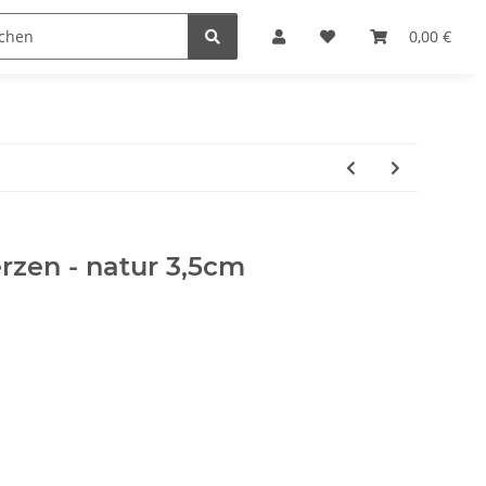
Krippenställe
Krippenzubehör
Blockkripp
0,00 €
rzen - natur 3,5cm