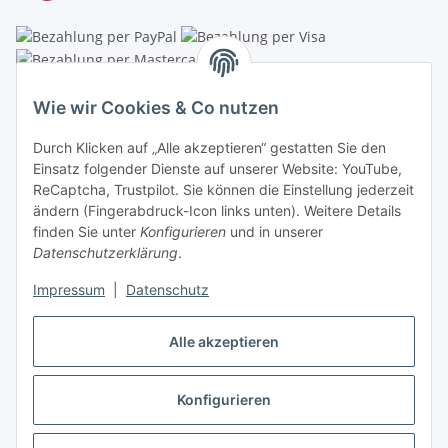
Linzer Krippenshop
Wie wir Cookies & Co nutzen
Oberaigner Partyzelt & Catering GmbH
Durch Klicken auf „Alle akzeptieren“ gestatten Sie den
Schauraum & Verkauf
: Pfarrwald 46
Einsatz folgender Dienste auf unserer Website: YouTube,
ReCaptcha, Trustpilot. Sie können die Einstellung jederzeit
Buchhaltung: Königleiten 11
ändern (Fingerabdruck-Icon links unten). Weitere Details
finden Sie unter
Konfigurieren
und in unserer
A-3354 Wolfsbach
Datenschutzerklärung
.
✆
+43747782730
Impressum
|
Datenschutz
✉
shop@krippen-shop.at
www.krippen-shop.at
Alle akzeptieren
Trustpilot
Konfigurieren
Vertrag widerrufen
* Alle Preise inkl. gesetzlicher USt., zzgl.
Versand