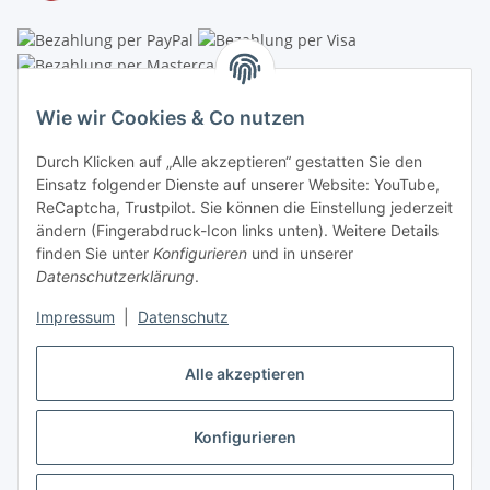
Linzer Krippenshop
Wie wir Cookies & Co nutzen
Oberaigner Partyzelt & Catering GmbH
Durch Klicken auf „Alle akzeptieren“ gestatten Sie den
Schauraum & Verkauf
: Pfarrwald 46
Einsatz folgender Dienste auf unserer Website: YouTube,
ReCaptcha, Trustpilot. Sie können die Einstellung jederzeit
Buchhaltung: Königleiten 11
ändern (Fingerabdruck-Icon links unten). Weitere Details
finden Sie unter
Konfigurieren
und in unserer
A-3354 Wolfsbach
Datenschutzerklärung
.
✆
+43747782730
Impressum
|
Datenschutz
✉
shop@krippen-shop.at
www.krippen-shop.at
Alle akzeptieren
Trustpilot
Konfigurieren
Vertrag widerrufen
* Alle Preise inkl. gesetzlicher USt., zzgl.
Versand