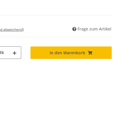
Frage zum Artikel
nd abweichend)
tk
In den Warenkorb