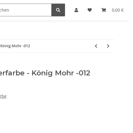
Krippenställe
Krippenzubehör
Blockkripp
0,00 €
 König Mohr -012
farbe - König Mohr -012
rbe