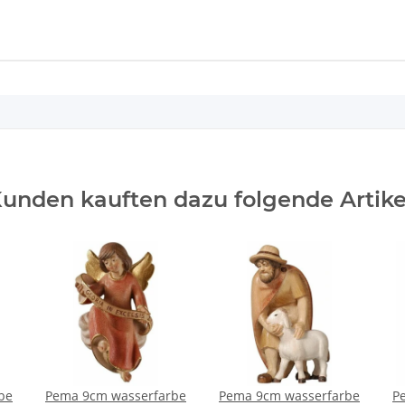
unden kauften dazu folgende Artike
be
Pema 9cm wasserfarbe
Pema 9cm wasserfarbe
P