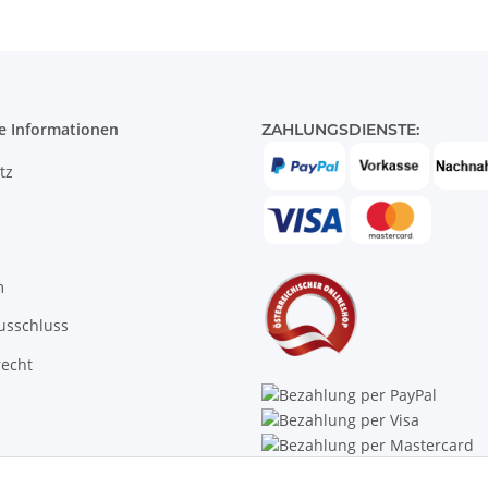
e Informationen
ZAHLUNGSDIENSTE:
tz
m
usschluss
recht