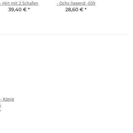
- Hirt mit 2 Schafen
- Ochs liegend -039
39,40 €
*
28,60 €
*
 - König
6
*