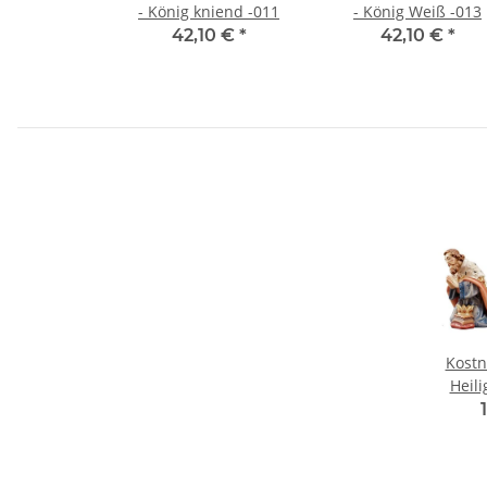
- König kniend -011
- König Weiß -013
42,10 €
*
42,10 €
*
Kostn
Heili