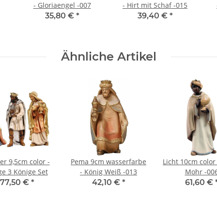
- Gloriaengel -007
- Hirt mit Schaf -015
35,80 €
*
39,40 €
*
Ähnliche Artikel
er 9,5cm color -
Pema 9cm wasserfarbe
Licht 10cm color
ge 3 Könige Set
- König Weiß -013
Mohr -00
177,50 €
*
42,10 €
*
61,60 €