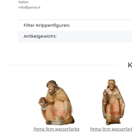
Italien
info@pema.it
Produkteigenschaft
Wert
Filter Krippenfiguren:
Artikelgewicht:
K
Pema 9cm wasserfarbe
Pema 9cm wasserfar