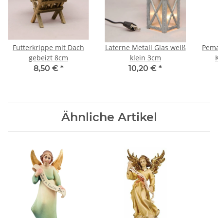
Futterkrippe mit Dach
Laterne Metall Glas weiß
Pema
gebeizt 8cm
klein 3cm
8,50 €
*
10,20 €
*
Ähnliche Artikel