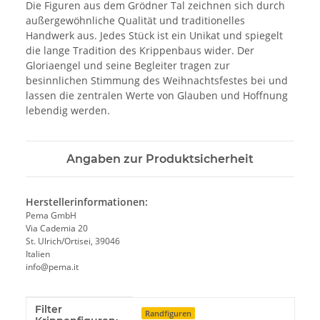
Die Figuren aus dem Grödner Tal zeichnen sich durch
außergewöhnliche Qualität und traditionelles
Handwerk aus. Jedes Stück ist ein Unikat und spiegelt
die lange Tradition des Krippenbaus wider. Der
Gloriaengel und seine Begleiter tragen zur
besinnlichen Stimmung des Weihnachtsfestes bei und
lassen die zentralen Werte von Glauben und Hoffnung
lebendig werden.
Angaben zur Produktsicherheit
Herstellerinformationen:
Pema GmbH
Via Cademia 20
St. Ulrich/Ortisei, 39046
Italien
info@pema.it
Filter
Produkteigenschaft
Wert
Randfiguren