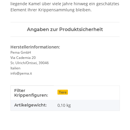
liegende Kamel über viele Jahre hinweg ein geschätztes
Element Ihrer Krippensammlung bleiben.
Angaben zur Produktsicherheit
Herstellerinformationen:
Pema GmbH
Via Cademia 20
St. Ulrich/Ortisei, 39046
Italien
info@pema.it
Filter
Produkteigenschaft
Wert
Tiere
Krippenfiguren:
Artikelgewicht:
0,10
kg