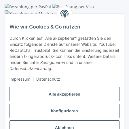
Linzer Krippenshop
Wie wir Cookies & Co nutzen
Oberaigner Partyzelt & Catering GmbH
Durch Klicken auf „Alle akzeptieren“ gestatten Sie den
Schauraum & Verkauf
: Pfarrwald 46
Einsatz folgender Dienste auf unserer Website: YouTube,
ReCaptcha, Trustpilot. Sie können die Einstellung jederzeit
Buchhaltung: Königleiten 11
ändern (Fingerabdruck-Icon links unten). Weitere Details
finden Sie unter
Konfigurieren
und in unserer
A-3354 Wolfsbach
Datenschutzerklärung
.
✆
+43747782730
Impressum
|
Datenschutz
✉
shop@krippen-shop.at
www.krippen-shop.at
Alle akzeptieren
Trustpilot
Konfigurieren
Vertrag widerrufen
* Alle Preise inkl. gesetzlicher USt., zzgl.
Versand
Ablehnen