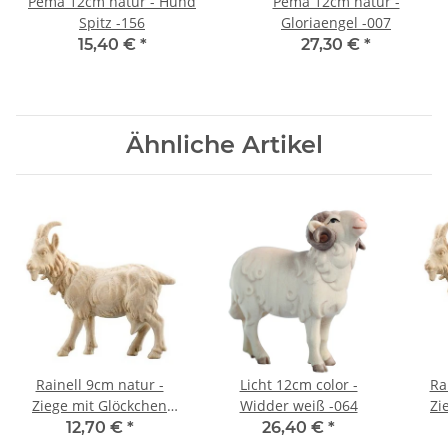
Pema 12cm natur - Hund
Pema 12cm natur -
Spitz -156
Gloriaengel -007
15,40 €
*
27,30 €
*
Ähnliche Artikel
Rainell 9cm natur -
Licht 12cm color -
Ra
Ziege mit Glöckchen
Widder weiß -064
Zi
-054
12,70 €
*
26,40 €
*