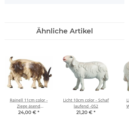
Ähnliche Artikel
Rainell 11cm color -
Licht 10cm color - Schaf
L
Ziege äsend
laufend -052
W
rechtsschauend -093
24,00 €
*
21,20 €
*