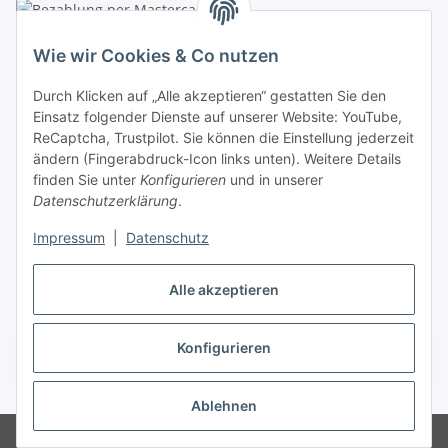
Linzer Krippenshop
Wie wir Cookies & Co nutzen
Oberaigner Partyzelt & Catering GmbH
Durch Klicken auf „Alle akzeptieren“ gestatten Sie den
Schauraum & Verkauf
: Pfarrwald 46
Einsatz folgender Dienste auf unserer Website: YouTube,
ReCaptcha, Trustpilot. Sie können die Einstellung jederzeit
Buchhaltung: Königleiten 11
ändern (Fingerabdruck-Icon links unten). Weitere Details
finden Sie unter
Konfigurieren
und in unserer
A-3354 Wolfsbach
Datenschutzerklärung
.
✆
+43747782730
Impressum
|
Datenschutz
✉
shop@krippen-shop.at
www.krippen-shop.at
Alle akzeptieren
Trustpilot
Konfigurieren
Vertrag widerrufen
* Alle Preise inkl. gesetzlicher USt., zzgl.
Versand
Ablehnen
© krippen-shop.at by Oberaigner