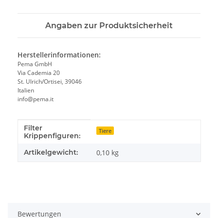
Angaben zur Produktsicherheit
Herstellerinformationen:
Pema GmbH
Via Cademia 20
St. Ulrich/Ortisei, 39046
Italien
info@pema.it
Filter
Produkteigenschaft
Wert
Tiere
Krippenfiguren:
Artikelgewicht:
0,10
kg
Bewertungen