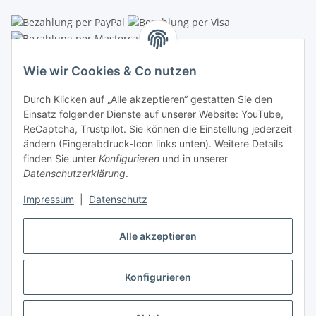
Linzer Krippenshop
Wie wir Cookies & Co nutzen
Oberaigner Partyzelt & Catering GmbH
Durch Klicken auf „Alle akzeptieren“ gestatten Sie den
Schauraum & Verkauf
: Pfarrwald 46
Einsatz folgender Dienste auf unserer Website: YouTube,
ReCaptcha, Trustpilot. Sie können die Einstellung jederzeit
Buchhaltung: Königleiten 11
ändern (Fingerabdruck-Icon links unten). Weitere Details
finden Sie unter
Konfigurieren
und in unserer
A-3354 Wolfsbach
Datenschutzerklärung
.
✆
+43747782730
Impressum
|
Datenschutz
✉
shop@krippen-shop.at
www.krippen-shop.at
Alle akzeptieren
Trustpilot
Konfigurieren
Vertrag widerrufen
* Alle Preise inkl. gesetzlicher USt., zzgl.
Versand