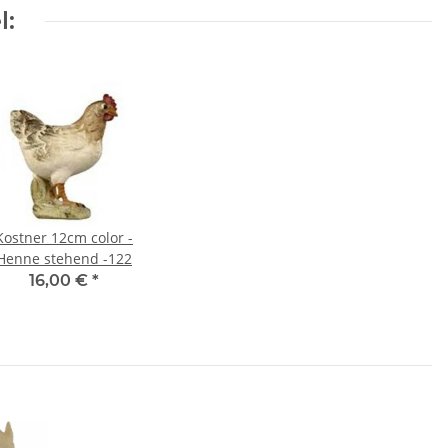
l:
Kostner 12cm color -
Henne stehend -122
16,00 €
*