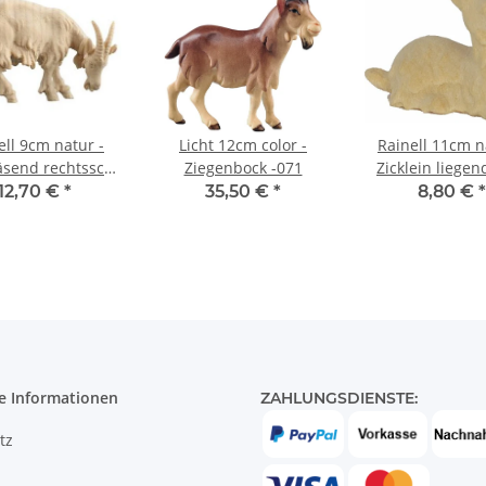
ell 9cm natur -
Licht 12cm color -
Rainell 11cm n
äsend rechtssch.
Ziegenbock -071
Zicklein liegen
-093
12,70 €
*
35,50 €
*
8,80 €
*
e Informationen
ZAHLUNGSDIENSTE:
tz