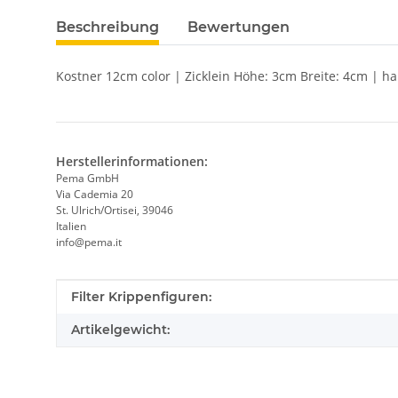
Beschreibung
Bewertungen
Kostner 12cm color | Zicklein Höhe: 3cm Breite: 4cm | h
Herstellerinformationen:
Pema GmbH
Via Cademia 20
St. Ulrich/Ortisei, 39046
Italien
info@pema.it
Produkteigenschaft
Wert
Filter Krippenfiguren:
Artikelgewicht: