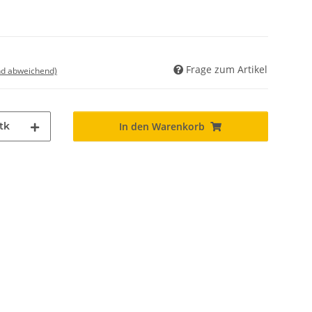
Frage zum Artikel
nd abweichend)
tk
In den Warenkorb