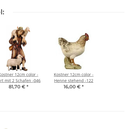
l:
Kostner 12cm color -
Kostner 12cm color -
irt mit 2 Schafen -046
Henne stehend -122
81,70 €
*
16,00 €
*