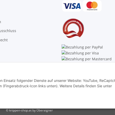
m
usschluss
recht
Trustpilot
den Einsatz folgender Dienste auf unserer Website: YouTube, ReCaptc
rn (Fingerabdruck-Icon links unten). Weitere Details finden Sie unter
© krippen-shop.at by Oberaigner