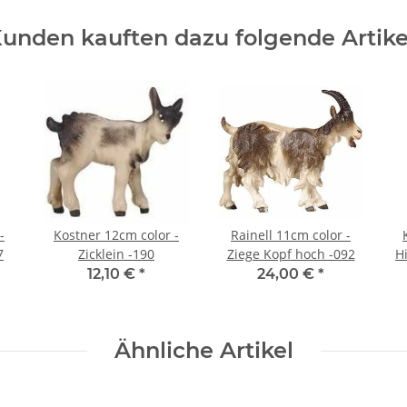
unden kauften dazu folgende Artike
-
Kostner 12cm color -
Rainell 11cm color -
7
Zicklein -190
Ziege Kopf hoch -092
H
12,10 €
*
24,00 €
*
Ähnliche Artikel