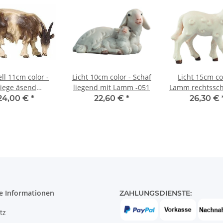
ll 11cm color -
Licht 10cm color - Schaf
Licht 15cm co
iege äsend
liegend mit Lamm -051
Lamm rechtssc
sschauend -093
-061
24,00 €
*
22,60 €
*
26,30 €
e Informationen
ZAHLUNGSDIENSTE:
tz