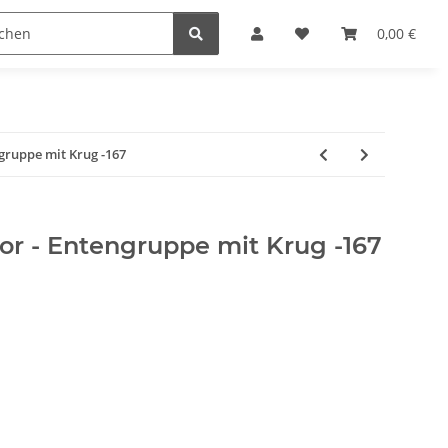
Krippenställe
Krippenzubehör
Blockkripp
0,00 €
gruppe mit Krug -167
or - Entengruppe mit Krug -167