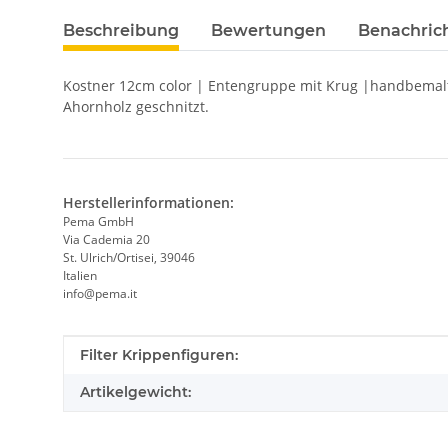
Beschreibung
Bewertungen
Benachric
Kostner 12cm color | Entengruppe mit Krug |handbemalte
Ahornholz geschnitzt.
Herstellerinformationen:
Pema GmbH
Via Cademia 20
St. Ulrich/Ortisei, 39046
Italien
info@pema.it
Produkteigenschaft
Wert
Filter Krippenfiguren:
Artikelgewicht: