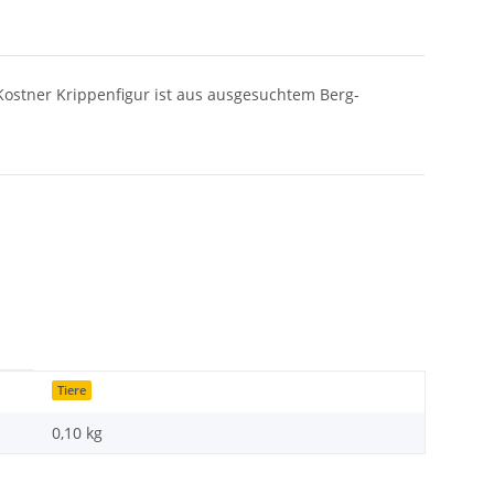
Kostner Krippenfigur ist aus ausgesuchtem Berg-
Tiere
0,10
kg