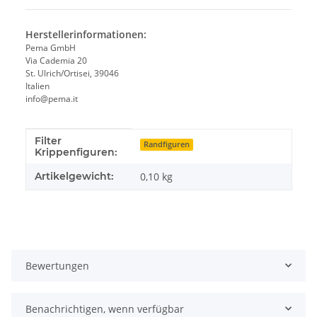
Herstellerinformationen:
Pema GmbH
Via Cademia 20
St. Ulrich/Ortisei, 39046
Italien
info@pema.it
Filter
Produkteigenschaft
Wert
Randfiguren
Krippenfiguren:
Artikelgewicht:
0,10
kg
Bewertungen
Benachrichtigen, wenn verfügbar