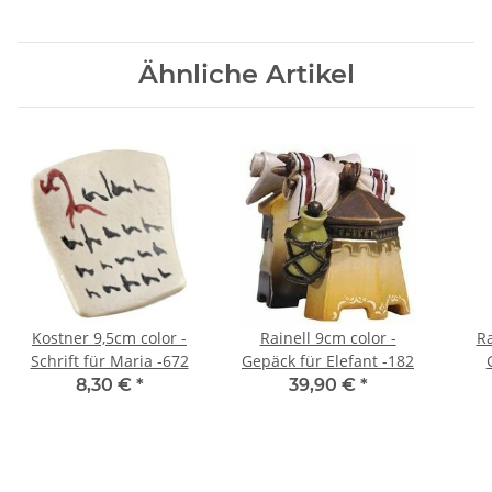
Ähnliche Artikel
Kostner 9,5cm color -
Rainell 9cm color -
Ra
Schrift für Maria -672
Gepäck für Elefant -182
8,30 €
*
39,90 €
*