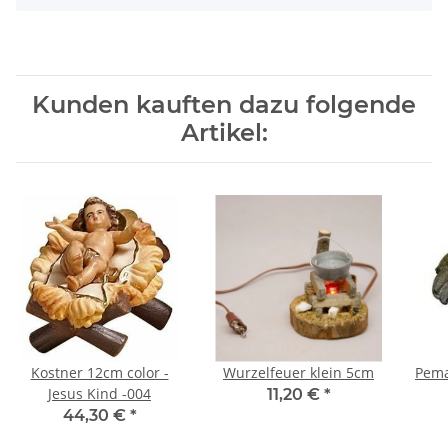
Kunden kauften dazu folgende
Artikel:
Kostner 12cm color -
Wurzelfeuer klein 5cm
Pema
Jesus Kind -004
11,20 €
*
44,30 €
*