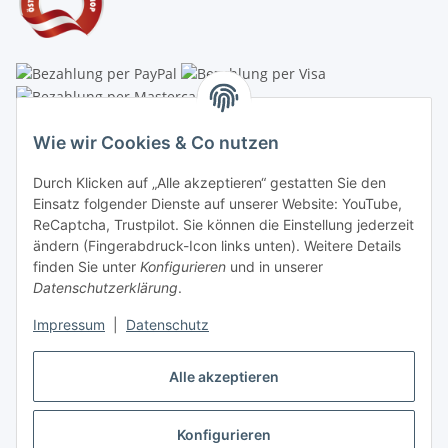
Linzer Krippenshop
Wie wir Cookies & Co nutzen
Oberaigner Partyzelt & Catering GmbH
Durch Klicken auf „Alle akzeptieren“ gestatten Sie den
Schauraum & Verkauf
: Pfarrwald 46
Einsatz folgender Dienste auf unserer Website: YouTube,
ReCaptcha, Trustpilot. Sie können die Einstellung jederzeit
Buchhaltung: Königleiten 11
ändern (Fingerabdruck-Icon links unten). Weitere Details
finden Sie unter
Konfigurieren
und in unserer
A-3354 Wolfsbach
Datenschutzerklärung
.
✆
+43747782730
Impressum
|
Datenschutz
✉
shop@krippen-shop.at
www.krippen-shop.at
Alle akzeptieren
Trustpilot
Konfigurieren
Vertrag widerrufen