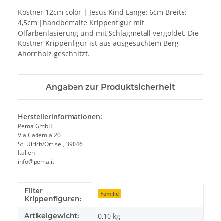
Kostner 12cm color | Jesus Kind Länge: 6cm Breite:
4,5cm |handbemalte Krippenfigur mit
Ölfarbenlasierung und mit Schlagmetall vergoldet. Die
Kostner Krippenfigur ist aus ausgesuchtem Berg-
Ahornholz geschnitzt.
Angaben zur Produktsicherheit
Herstellerinformationen:
Pema GmbH
Via Cademia 20
St. Ulrich/Ortisei, 39046
Italien
info@pema.it
Filter
Produkteigenschaft
Wert
Familie
Krippenfiguren:
Artikelgewicht:
0,10
kg