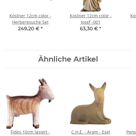
Kostner 12cm color -
Kostner 12cm color -
Ko
Herbergsuche Set
Josef -001
249,20 €
*
63,30 €
*
Ähnliche Artikel
Fides 10cm lasiert -
C.H.E. - Aram - Esel
Pema