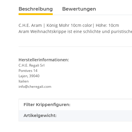
Beschreibung
Bewertungen
C.H.E. Aram | König Mohr 10cm color| Höhe: 10cm
Aram Weihnachtskrippe ist eine schlichte und puristisch
Herstellerinformationen:
C.H.E. Regali Srl
Pontives 14
Lajen, 39040
Italien
info@cheregali.com
Produkteigenschaft
Wert
Filter Krippenfiguren:
Artikelgewicht: