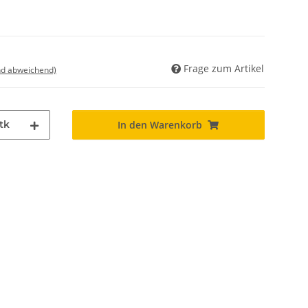
Frage zum Artikel
nd abweichend)
tk
In den Warenkorb