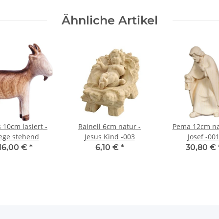
Ähnliche Artikel
 10cm lasiert -
Rainell 6cm natur -
Pema 12cm na
ege stehend
Jesus Kind -003
Josef -00
16,00 €
*
6,10 €
*
30,80 €