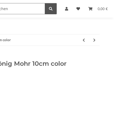
Krippenställe
Krippenzubehör
Blockkripp
0,00 €
m color
König Mohr 10cm color