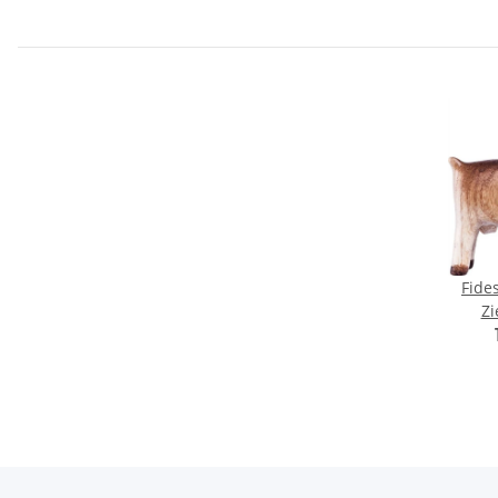
Fides
Zi