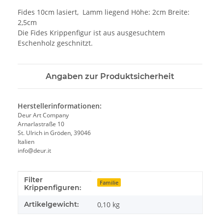
Fides 10cm lasiert, Lamm liegend Höhe: 2cm Breite:
2,5cm
Die Fides Krippenfigur ist aus ausgesuchtem
Eschenholz geschnitzt.
Angaben zur Produktsicherheit
Herstellerinformationen:
Deur Art Company
Arnarlastraße 10
St. Ulrich in Gröden, 39046
Italien
info@deur.it
Filter
Produkteigenschaft
Wert
Familie
Krippenfiguren:
Artikelgewicht:
0,10
kg