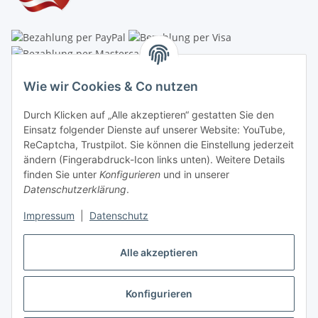
Linzer Krippenshop
Wie wir Cookies & Co nutzen
Oberaigner Partyzelt & Catering GmbH
Durch Klicken auf „Alle akzeptieren“ gestatten Sie den
Schauraum & Verkauf
: Pfarrwald 46
Einsatz folgender Dienste auf unserer Website: YouTube,
ReCaptcha, Trustpilot. Sie können die Einstellung jederzeit
Buchhaltung: Königleiten 11
ändern (Fingerabdruck-Icon links unten). Weitere Details
finden Sie unter
Konfigurieren
und in unserer
A-3354 Wolfsbach
Datenschutzerklärung
.
✆
+43747782730
Impressum
|
Datenschutz
✉
shop@krippen-shop.at
www.krippen-shop.at
Alle akzeptieren
Trustpilot
Konfigurieren
Vertrag widerrufen