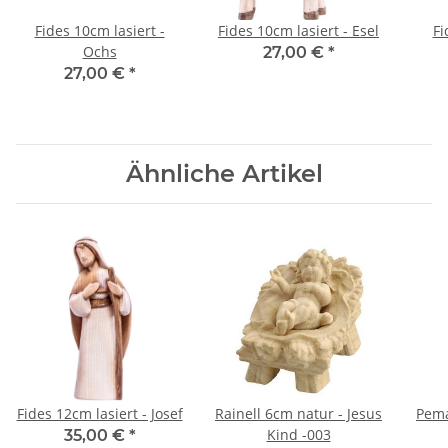
Fides 10cm lasiert -
Fides 10cm lasiert - Esel
Fi
Ochs
27,00 €
*
27,00 €
*
Ähnliche Artikel
Fides 12cm lasiert - Josef
Rainell 6cm natur - Jesus
Pema
Kind -003
35,00 €
*