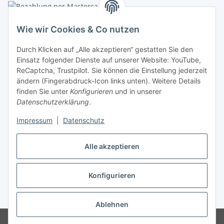
Linzer Krippenshop
Wie wir Cookies & Co nutzen
Oberaigner Partyzelt & Catering GmbH
Durch Klicken auf „Alle akzeptieren“ gestatten Sie den
Schauraum & Verkauf
: Pfarrwald 46
Einsatz folgender Dienste auf unserer Website: YouTube,
ReCaptcha, Trustpilot. Sie können die Einstellung jederzeit
Buchhaltung: Königleiten 11
ändern (Fingerabdruck-Icon links unten). Weitere Details
finden Sie unter
Konfigurieren
und in unserer
A-3354 Wolfsbach
Datenschutzerklärung
.
✆
+43747782730
Impressum
|
Datenschutz
✉
shop@krippen-shop.at
www.krippen-shop.at
Alle akzeptieren
Trustpilot
Konfigurieren
Vertrag widerrufen
* Alle Preise inkl. gesetzlicher USt., zzgl.
Versand
Ablehnen
© krippen-shop.at by Oberaigner