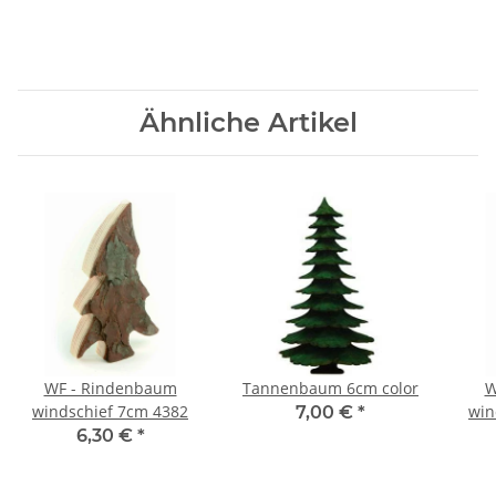
Ähnliche Artikel
WF - Rindenbaum
Tannenbaum 6cm color
W
windschief 7cm 4382
win
7,00 €
*
6,30 €
*