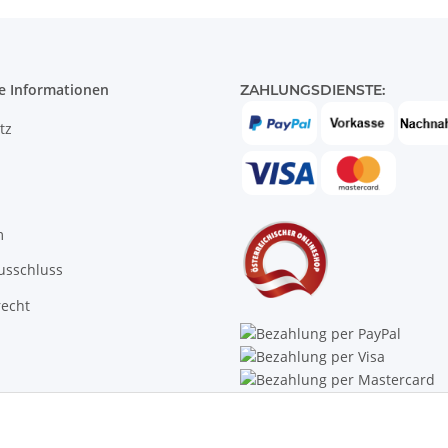
e Informationen
ZAHLUNGSDIENSTE:
tz
m
usschluss
recht
Trustpilot