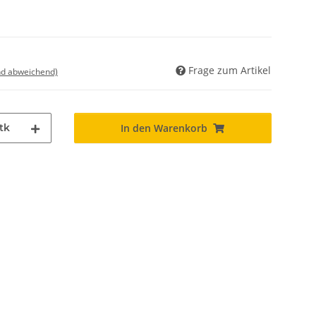
Frage zum Artikel
nd abweichend)
tk
In den Warenkorb