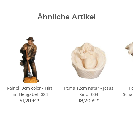
Ähnliche Artikel
Rainell 9cm color - Hirt
Pema 12cm natur - Jesus
P
mit Heugabel -024
Kind -004
Scha
51,20 €
*
18,70 €
*