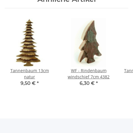
Tannenbaum 13cm
WF - Rindenbaum
Tan
natur
windschief 7cm 4382
9,50 €
*
6,30 €
*