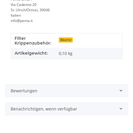
Via Cademia 20
St. Ulrich/Ortisei, 39046
Italien
info@pema.it
Filter
Produkteigenschaft
Wert
Bäume
Krippenzubehör:
Artikelgewicht:
0,10
kg
Bewertungen
Benachrichtigen, wenn verfügbar