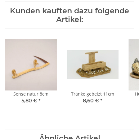
Kunden kauften dazu folgende
Artikel:
Sense natur 8cm
Tränke gebeizt 11cm
Hü
5,80 €
*
8,60 €
*
Ähnliche Artikel