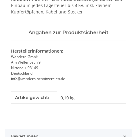
Einbau in jedes Lagerfeuer bis 4,5V. inkl. kleinem
Kupfertöpfchen, Kabel und Stecker
Angaben zur Produktsicherheit
Herstellerinformationen:
Wandera GmbH
Am Wellenbach 9
Nittenau, 93149
Deutschland
info@wandera-schnitzereien.de
Produkteigenschaft
Wert
Artikelgewicht:
0,10
kg
Bewertungen