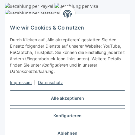
Linzer Krippenshop
Wie wir Cookies & Co nutzen
Oberaigner Partyzelt & Catering GmbH
Durch Klicken auf „Alle akzeptieren“ gestatten Sie den
Schauraum & Verkauf
: Pfarrwald 46
Einsatz folgender Dienste auf unserer Website: YouTube,
ReCaptcha, Trustpilot. Sie können die Einstellung jederzeit
Buchhaltung: Königleiten 11
ändern (Fingerabdruck-Icon links unten). Weitere Details
finden Sie unter
Konfigurieren
und in unserer
A-3354 Wolfsbach
Datenschutzerklärung
.
✆
+43747782730
Impressum
|
Datenschutz
✉
shop@krippen-shop.at
www.krippen-shop.at
Alle akzeptieren
Trustpilot
Konfigurieren
Vertrag widerrufen
* Alle Preise inkl. gesetzlicher USt., zzgl.
Versand
Ablehnen