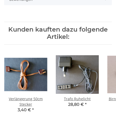
Kunden kauften dazu folgende
Artikel:
Verlängerung 50cm
Trafo Ruhelicht
Birn
Stecker
28,80 €
*
3,40 €
*