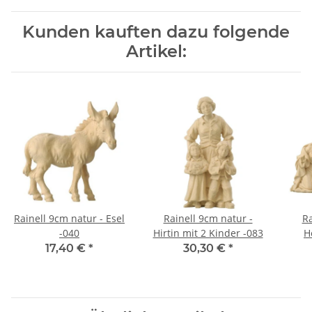
Kunden kauften dazu folgende
Artikel:
Rainell 9cm natur - Esel
Rainell 9cm natur -
Ra
-040
Hirtin mit 2 Kinder -083
H
17,40 €
*
30,30 €
*