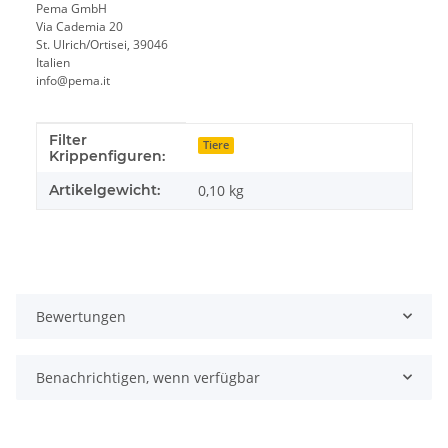
Pema GmbH
Via Cademia 20
St. Ulrich/Ortisei, 39046
Italien
info@pema.it
Filter
Produkteigenschaft
Wert
Tiere
Krippenfiguren:
Artikelgewicht:
0,10
kg
Bewertungen
Benachrichtigen, wenn verfügbar