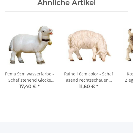
Ähnliche Artikel
Pema 9cm wasserfarbe -
Rainell 6cm color - Schaf
Kos
Schaf stehend Glocke
äsend rechtsschauend
Zie
rechtssch. -264
-257
17,40 €
*
11,60 €
*