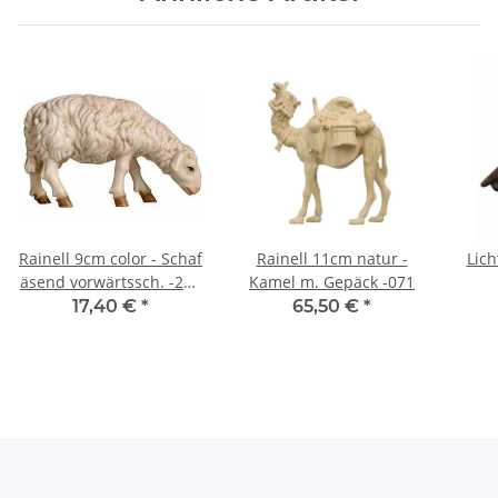
Rainell 9cm color - Schaf
Rainell 11cm natur -
Lich
äsend vorwärtssch. -255
Kamel m. Gepäck -071
- AUSLAUFARTIKEL!
17,40 €
*
65,50 €
*