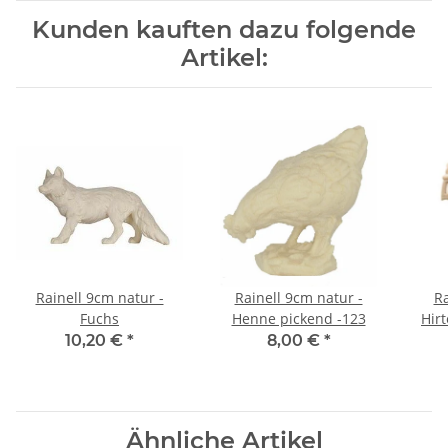
Kunden kauften dazu folgende
Artikel:
Rainell 9cm natur -
Rainell 9cm natur -
Ra
Fuchs
Henne pickend -123
Hir
10,20 €
*
8,00 €
*
Ähnliche Artikel