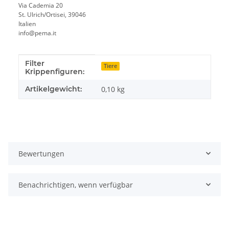
Via Cademia 20
St. Ulrich/Ortisei, 39046
Italien
info@pema.it
Filter
Produkteigenschaft
Wert
Tiere
Krippenfiguren:
Artikelgewicht:
0,10
kg
Bewertungen
Benachrichtigen, wenn verfügbar