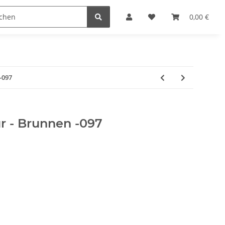
Krippenställe
Krippenzubehör
Blockkripp
0,00 €
-097
r - Brunnen -097