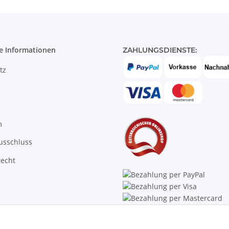
e Informationen
ZAHLUNGSDIENSTE:
tz
m
usschluss
recht
Trustpilot