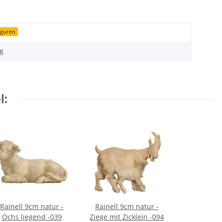
iguren
g
l:
Rainell 9cm natur -
Rainell 9cm natur -
Ochs liegend -039
Ziege mit Zicklein -094