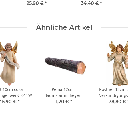
Laterne -015
Henne -037
25,90 €
*
34,40 €
*
Ähnliche Artikel
t 10cm color -
Pema 12cm -
Kostner 12cm c
engel weiß -011W
Baumstamm liegend
Verkündigungs
-089
mit Lilie -0
45,90 €
*
1,20 €
*
78,80 €