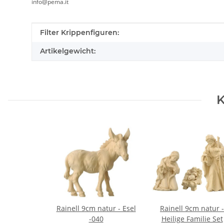
info@pema.it
Produkteigenschaft
Wert
Filter Krippenfiguren:
Artikelgewicht:
K
Rainell 9cm natur - Esel
Rainell 9cm natur -
-040
Heilige Familie Set