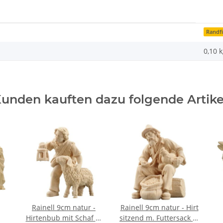
Randf
0,10
k
unden kauften dazu folgende Artike
Rainell 9cm natur -
Rainell 9cm natur - Hirt
Hirtenbub mit Schaf u.
sitzend m. Futtersack u.