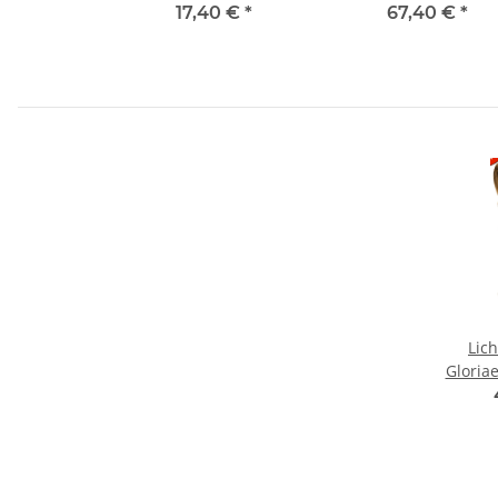
17,40 €
*
67,40 €
*
Lich
Gloria