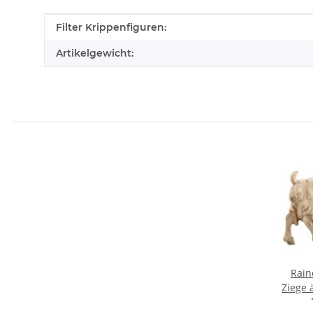
Produkteigenschaft
Wert
Filter Krippenfiguren:
Artikelgewicht:
Rain
Ziege 