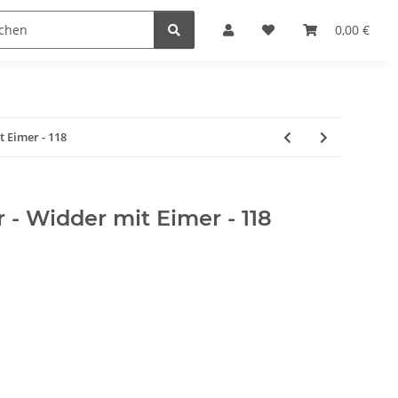
Krippenställe
Krippenzubehör
Blockkripp
0,00 €
t Eimer - 118
r - Widder mit Eimer - 118