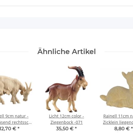
Ähnliche Artikel
ell 9cm natur -
Licht 12cm color -
Rainell 11cm n
äsend rechtssch.
Ziegenbock -071
Zicklein liegen
-093
12,70 €
*
35,50 €
*
8,80 €
*