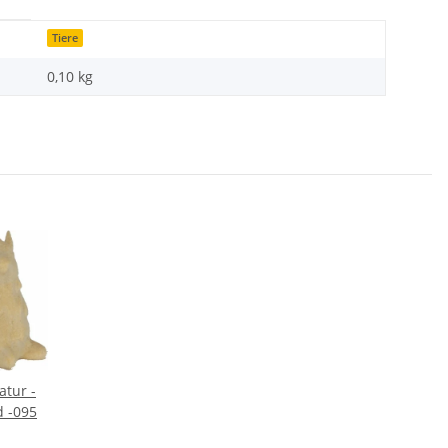
Tiere
0,10
kg
atur -
d -095