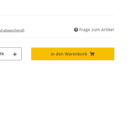
Frage zum Artikel
nd abweichend)
tk
In den Warenkorb