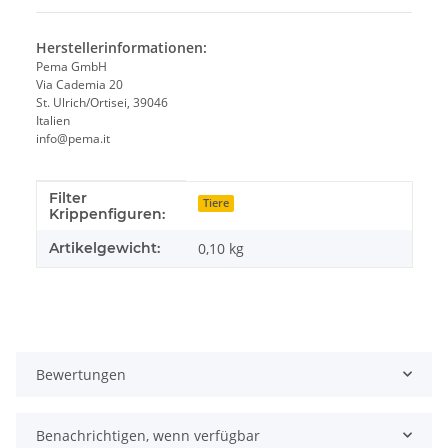
Herstellerinformationen:
Pema GmbH
Via Cademia 20
St. Ulrich/Ortisei, 39046
Italien
info@pema.it
Filter
Produkteigenschaft
Wert
Tiere
Krippenfiguren:
Artikelgewicht:
0,10
kg
Bewertungen
Benachrichtigen, wenn verfügbar