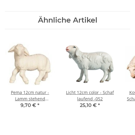
Ähnliche Artikel
Pema 12cm natur -
Licht 12cm color - Schaf
Ko
Lamm stehend
laufend -052
Sch
linksschauend -287
9,70 €
*
25,10 €
*