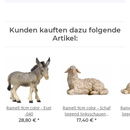
Kunden kauften dazu folgende
Artikel:
Rainell 9cm color - Esel
Rainell 9cm color - Schaf
Raine
-040
liegend linksschauend
lie
-252
28,80 €
*
17,40 €
*