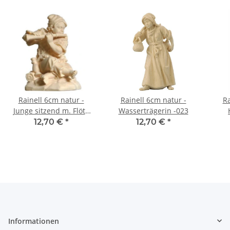
Rainell 6cm natur -
Rainell 6cm natur -
Ra
Junge sitzend m. Flöte
Wasserträgerin -023
-016
12,70 €
*
12,70 €
*
Informationen