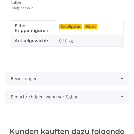
Italien
info@pema.it
Filter
Produkteigenschaft
Wert
Randfiguren
Hirten
Krippenfiguren:
Artikelgewicht:
0,10
kg
Bewertungen
Benachrichtigen, wenn verfügbar
Kunden kauften dazu folgende