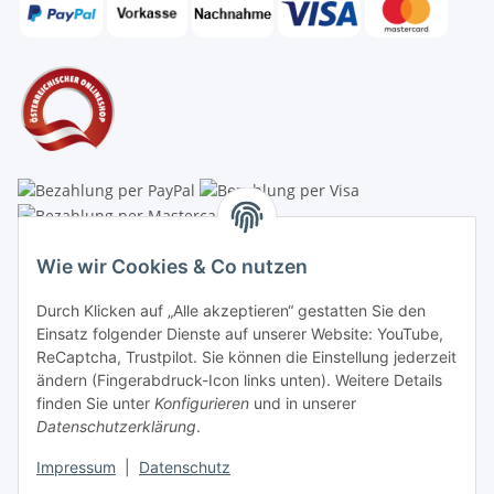
Linzer Krippenshop
Wie wir Cookies & Co nutzen
Oberaigner Partyzelt & Catering GmbH
Durch Klicken auf „Alle akzeptieren“ gestatten Sie den
Schauraum & Verkauf
: Pfarrwald 46
Einsatz folgender Dienste auf unserer Website: YouTube,
ReCaptcha, Trustpilot. Sie können die Einstellung jederzeit
Buchhaltung: Königleiten 11
ändern (Fingerabdruck-Icon links unten). Weitere Details
finden Sie unter
Konfigurieren
und in unserer
A-3354 Wolfsbach
Datenschutzerklärung
.
✆
+43747782730
Impressum
|
Datenschutz
✉
shop@krippen-shop.at