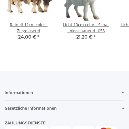
Rainell 11cm color -
Licht 10cm color - Schaf
Lich
Ziege äsend
linksschauend -053
rechtsschauend -093
24,00 €
*
21,20 €
*
Informationen
Gesetzliche Informationen
ZAHLUNGSDIENSTE: