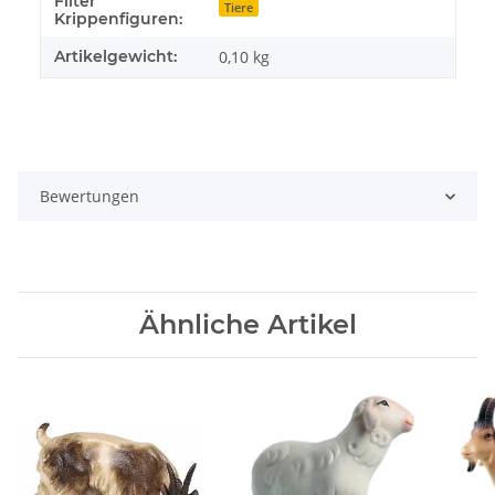
Filter
Produkteigenschaft
Wert
Tiere
Krippenfiguren:
Artikelgewicht:
0,10
kg
Bewertungen
Ähnliche Artikel