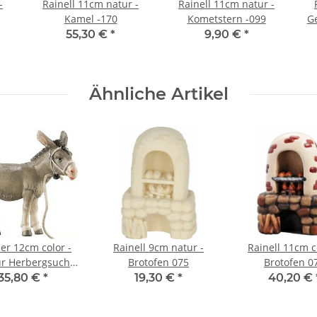
-
Rainell 11cm natur -
Rainell 11cm natur -
Kamel -170
Kometstern -099
Ge
55,30 €
*
9,90 €
*
Ähnliche Artikel
er 12cm color -
Rainell 9cm natur -
Rainell 11cm c
ür Herbergsuche
Brotofen 075
Brotofen 0
-061
35,80 €
*
19,30 €
*
40,20 €