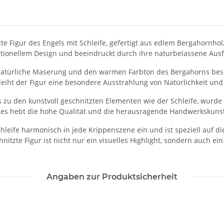
zte Figur des Engels mit Schleife, gefertigt aus edlem Bergahornhol
ditionellem Design und beeindruckt durch ihre naturbelassene Aus
natürliche Maserung und den warmen Farbton des Bergahorns beso
leiht der Figur eine besondere Ausstrahlung von Natürlichkeit und
is zu den kunstvoll geschnitzten Elementen wie der Schleife, wurde 
zes hebt die hohe Qualität und die herausragende Handwerkskuns
chleife harmonisch in jede Krippenszene ein und ist speziell auf d
tzte Figur ist nicht nur ein visuelles Highlight, sondern auch ei
Angaben zur Produktsicherheit