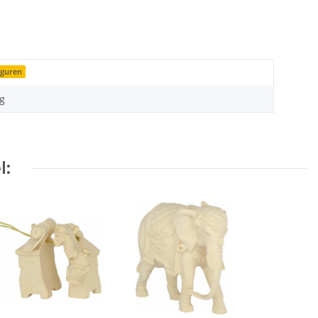
iguren
g
l: