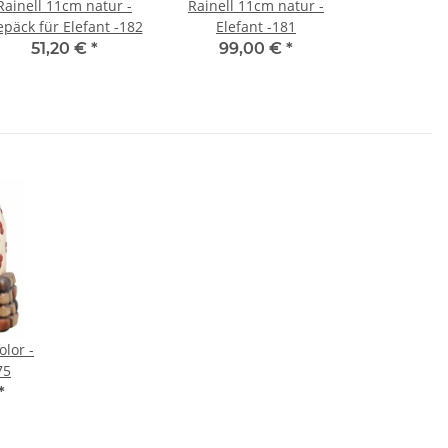
Rainell 11cm natur -
Rainell 11cm natur -
päck für Elefant -182
Elefant -181
51,20 €
*
99,00 €
*
olor -
75
*