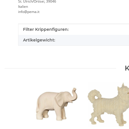
St. Ulrich/Ortisei, 39046
Italien
info@pema.it
Produkteigenschaft
Wert
Filter Krippenfiguren:
Artikelgewicht:
K