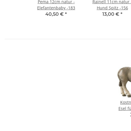
Pema 12cm natur -
Rainell 11cm natur 
Elefantenbaby -183
Hund Spitz -156
40,50 €
*
13,00 €
*
Kostn
Esel f