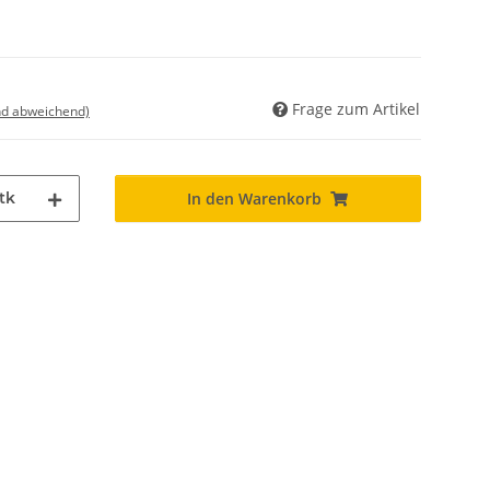
Frage zum Artikel
nd abweichend)
tk
In den Warenkorb