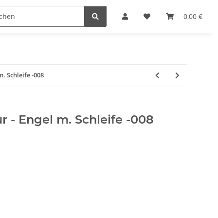
Krippenställe
Krippenzubehör
Blockkripp
0,00 €
m. Schleife -008
r - Engel m. Schleife -008