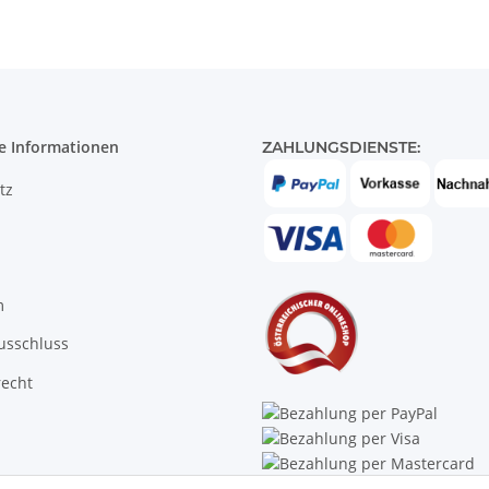
e Informationen
ZAHLUNGSDIENSTE:
tz
m
usschluss
recht