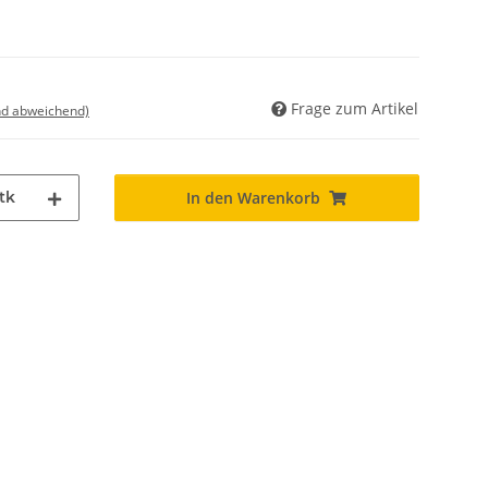
Frage zum Artikel
nd abweichend)
tk
In den Warenkorb