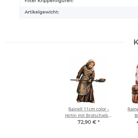
Produkteigenschaft
Wert
Filter Krippenfiguren:
Artikelgewicht:
K
Rainell 11cm color -
Raine
Hirtin mit Brotschieber
B
073
72,90 €
*