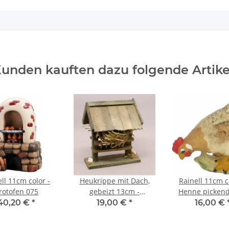
unden kauften dazu folgende Artike
ll 11cm color -
Heukrippe mit Dach,
Rainell 11cm c
rotofen 075
gebeizt 13cm -
Henne pickend
Auslaufartikel!
40,20 €
*
19,00 €
*
16,00 €