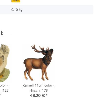
Tiere
0,10
kg
l:
olor -
Rainell 11cm color -
 -123
Hirsch -178
*
48,20 €
*