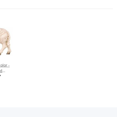
olor -
nd
 -256
*