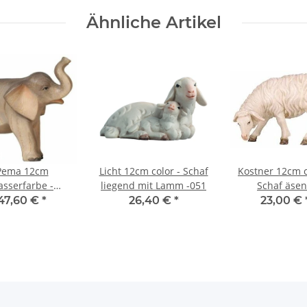
Ähnliche Artikel
Pema 12cm
Licht 12cm color - Schaf
Kostner 12cm c
asserfarbe -
liegend mit Lamm -051
Schaf äse
antenbaby -183
linksschauend
47,60 €
*
26,40 €
*
23,00 €