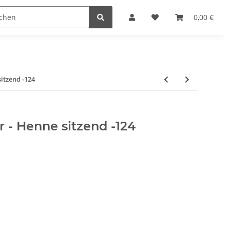
Krippenställe
Krippenzubehör
Blockkripp
0,00 €
sitzend -124
r - Henne sitzend -124