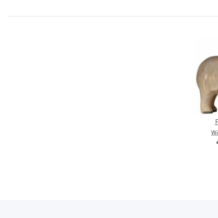
w
Elef