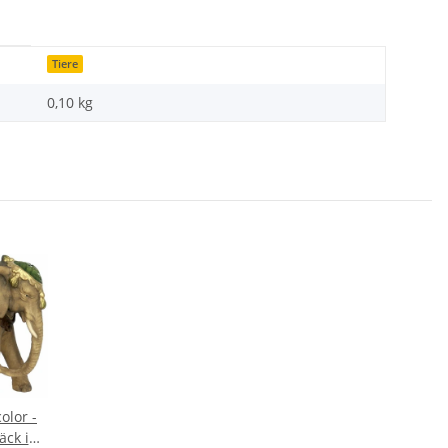
Tiere
0,10
kg
olor -
äck im