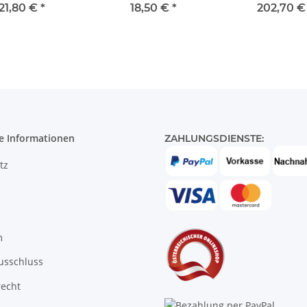
Set
21,80 €
*
18,50 €
*
202,70 
e Informationen
ZAHLUNGSDIENSTE:
tz
m
usschluss
recht