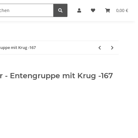
Krippenställe
Krippenzubehör
Blockkripp
0,00 €
ruppe mit Krug -167
or - Entengruppe mit Krug -167