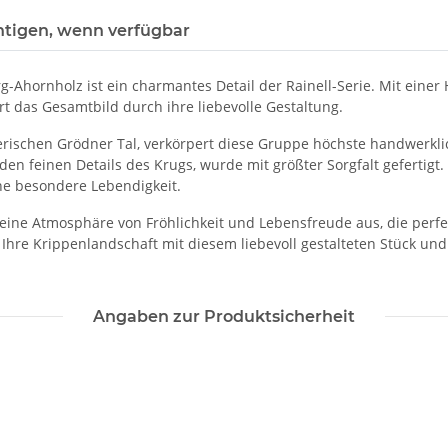
htigen, wenn verfügbar
hornholz ist ein charmantes Detail der Rainell-Serie. Mit einer 
t das Gesamtbild durch ihre liebevolle Gestaltung.
erischen Grödner Tal, verkörpert diese Gruppe höchste handwerklic
en feinen Details des Krugs, wurde mit größter Sorgfalt gefertigt.
ne besondere Lebendigkeit.
ine Atmosphäre von Fröhlichkeit und Lebensfreude aus, die perfek
ie Ihre Krippenlandschaft mit diesem liebevoll gestalteten Stück u
Angaben zur Produktsicherheit