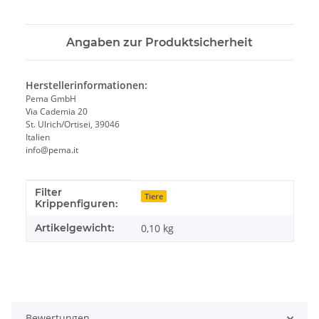
Angaben zur Produktsicherheit
Herstellerinformationen:
Pema GmbH
Via Cademia 20
St. Ulrich/Ortisei, 39046
Italien
info@pema.it
Filter
Produkteigenschaft
Wert
Tiere
Krippenfiguren:
Artikelgewicht:
0,10
kg
Bewertungen