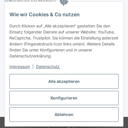
Linzer Krippenshop
Wie wir Cookies & Co nutzen
Oberaigner Partyzelt & Catering GmbH
Durch Klicken auf „Alle akzeptieren“ gestatten Sie den
Schauraum & Verkauf
: Pfarrwald 46
Einsatz folgender Dienste auf unserer Website: YouTube,
ReCaptcha, Trustpilot. Sie können die Einstellung jederzeit
Buchhaltung: Königleiten 11
ändern (Fingerabdruck-Icon links unten). Weitere Details
finden Sie unter
Konfigurieren
und in unserer
A-3354 Wolfsbach
Datenschutzerklärung
.
✆
+43747782730
Impressum
|
Datenschutz
✉
shop@krippen-shop.at
www.krippen-shop.at
Alle akzeptieren
Trustpilot
Konfigurieren
Vertrag widerrufen
* Alle Preise inkl. gesetzlicher USt., zzgl.
Versand
Ablehnen
© krippen-shop.at by Oberaigner