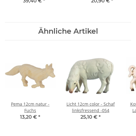
39,40 €
*
20,90 €
*
Ähnliche Artikel
Pema 12cm natur -
Licht 12cm color - Schaf
Ko
Fuchs
linksfressend -054
L
13,20 €
*
25,10 €
*