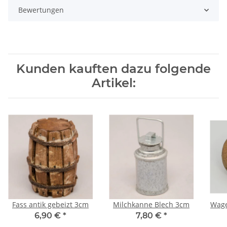
Bewertungen
Kunden kauften dazu folgende
Artikel:
Fass antik gebeizt 3cm
Milchkanne Blech 3cm
Wage
6,90 €
*
7,80 €
*