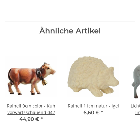
Ähnliche Artikel
Rainell 9cm color - Kuh
Rainell 11cm natur - Igel
Lich
vorwärtsschauend 042
li
6,60 €
*
44,90 €
*