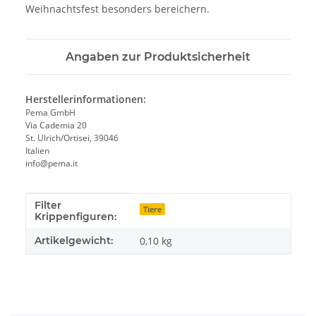
Weihnachtsfest besonders bereichern.
Angaben zur Produktsicherheit
Herstellerinformationen:
Pema GmbH
Via Cademia 20
St. Ulrich/Ortisei, 39046
Italien
info@pema.it
Filter
Produkteigenschaft
Wert
Tiere
Krippenfiguren:
Artikelgewicht:
0,10
kg