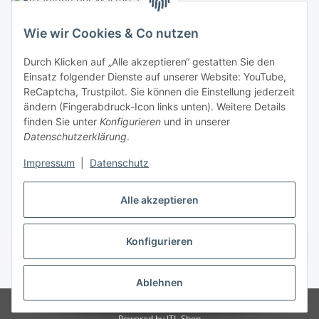
Linzer Krippenshop
Wie wir Cookies & Co nutzen
Oberaigner Partyzelt & Catering GmbH
Durch Klicken auf „Alle akzeptieren“ gestatten Sie den
Schauraum & Verkauf
: Pfarrwald 46
Einsatz folgender Dienste auf unserer Website: YouTube,
ReCaptcha, Trustpilot. Sie können die Einstellung jederzeit
Buchhaltung: Königleiten 11
ändern (Fingerabdruck-Icon links unten). Weitere Details
finden Sie unter
Konfigurieren
und in unserer
A-3354 Wolfsbach
Datenschutzerklärung
.
✆
+43747782730
Impressum
|
Datenschutz
✉
shop@krippen-shop.at
www.krippen-shop.at
Alle akzeptieren
Trustpilot
Konfigurieren
Vertrag widerrufen
* Alle Preise inkl. gesetzlicher USt., zzgl.
Versand
Ablehnen
© krippen-shop.at by Oberaigner
Powered by
JTL-Shop