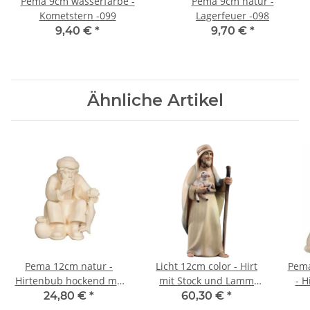
Pema 9cm wasserfarbe -
Pema 9cm natur -
Kometstern -099
Lagerfeuer -098
9,40 €
*
9,70 €
*
Ähnliche Artikel
Pema 12cm natur -
Licht 12cm color - Hirt
Pema
Hirtenbub hockend mit
mit Stock und Lamm
- H
Fisch -042
-023
24,80 €
*
60,30 €
*