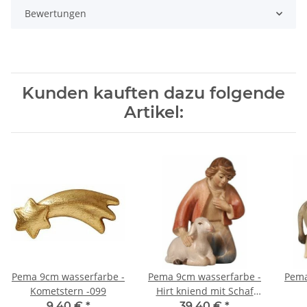
Bewertungen
Kunden kauften dazu folgende
Artikel:
Pema 9cm wasserfarbe -
Pema 9cm wasserfarbe -
Pema
Kometstern -099
Hirt kniend mit Schaf
-018
9,40 €
*
39,40 €
*