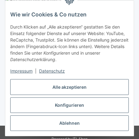
Linzer Krippenshop
Wie wir Cookies & Co nutzen
Oberaigner Partyzelt & Catering GmbH
Durch Klicken auf „Alle akzeptieren“ gestatten Sie den
Schauraum & Verkauf
: Pfarrwald 46
Einsatz folgender Dienste auf unserer Website: YouTube,
ReCaptcha, Trustpilot. Sie können die Einstellung jederzeit
Buchhaltung: Königleiten 11
ändern (Fingerabdruck-Icon links unten). Weitere Details
finden Sie unter
Konfigurieren
und in unserer
A-3354 Wolfsbach
Datenschutzerklärung
.
✆
+43747782730
Impressum
|
Datenschutz
✉
shop@krippen-shop.at
www.krippen-shop.at
Alle akzeptieren
Trustpilot
Konfigurieren
Vertrag widerrufen
* Alle Preise inkl. gesetzlicher USt., zzgl.
Versand
Ablehnen
© krippen-shop.at by Oberaigner
Powered by
JTL-Shop