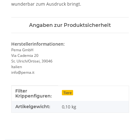
wunderbar zum Ausdruck bringt.
Angaben zur Produktsicherheit
Herstellerinformationen:
Pema GmbH
Via Cademia 20
St. Ulrich/Ortisei, 39046
Italien
info@pema.it
Filter
Produkteigenschaft
Wert
Tiere
Krippenfiguren:
Artikelgewicht:
0,10
kg