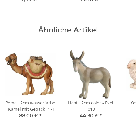
Ähnliche Artikel
Pema 12cm wasserfarbe
Licht 12cm color - Esel
Ko
- Kamel mit Gepäck -171
-013
li
88,00 €
*
44,30 €
*