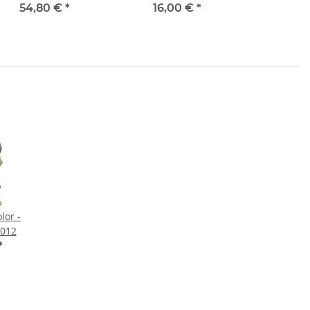
54,80 €
*
16,00 €
*
lor -
-012
*