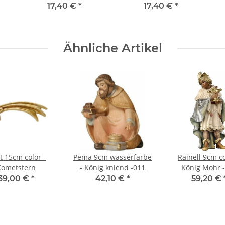
17,40 €
*
17,40 €
*
Ähnliche Artikel
t 15cm color -
Pema 9cm wasserfarbe
Rainell 9cm co
Kometstern
- König kniend -011
König Mohr 
39,00 €
*
42,10 €
*
59,20 €