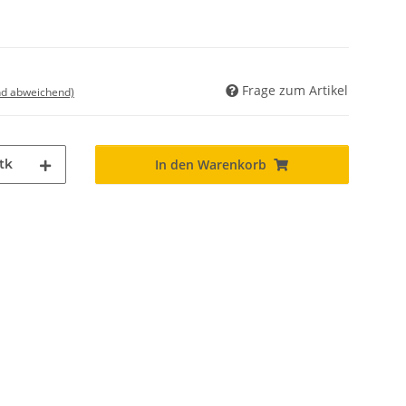
Frage zum Artikel
nd abweichend)
tk
In den Warenkorb