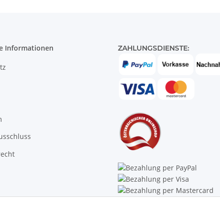
e Informationen
ZAHLUNGSDIENSTE:
tz
m
usschluss
recht
Trustpilot