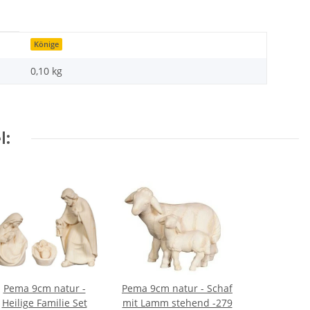
Könige
0,10
kg
l:
Pema 9cm natur -
Pema 9cm natur - Schaf
Heilige Familie Set
mit Lamm stehend -279