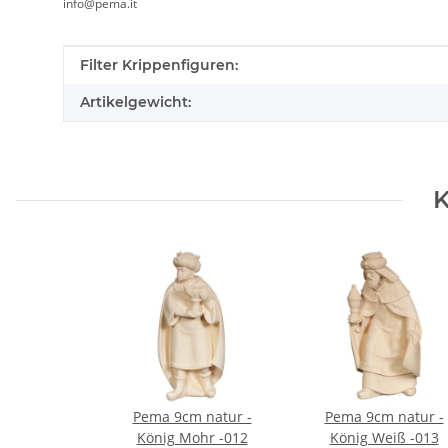
info@pema.it
Produkteigenschaft
Wert
Filter Krippenfiguren:
Artikelgewicht:
K
Pema 9cm natur -
Pema 9cm natur -
König Mohr -012
König Weiß -013