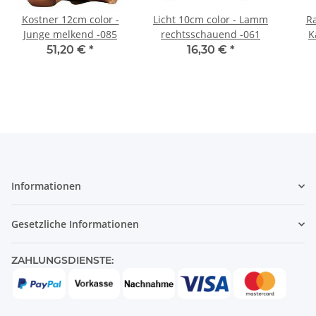
Kostner 12cm color -
Licht 10cm color - Lamm
Ra
Junge melkend -085
rechtsschauend -061
K
51,20 €
*
16,30 €
*
Informationen
Gesetzliche Informationen
ZAHLUNGSDIENSTE: