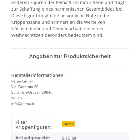
anderen Figuren der Pema 9 cm natur Serie und trägt
zur Schaffung eines harmonischen Gesamtbildes bei.
Diese Figur bringt eine besinnliche Note in die
Krippenszene und erinnert an die Werte von
Nächstenliebe und Gemeinschaft, die in der
Weihnachtszeit besonders bedeutsam sind.
Angaben zur Produktsicherheit
Herstellerinformationen:
Pema GmbH
Via Cademia 20
St. Ulrich/Ortisei, 39046
Italien
info@pema.it
Filter
Produkteigenschaft
Wert
Hirten
Krippenfiguren:
Artikelgewicht:
0,10
kg