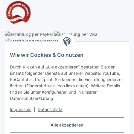
Linzer Krippenshop
Wie wir Cookies & Co nutzen
Oberaigner Partyzelt & Catering GmbH
Durch Klicken auf „Alle akzeptieren“ gestatten Sie den
Schauraum & Verkauf
: Pfarrwald 46
Einsatz folgender Dienste auf unserer Website: YouTube,
ReCaptcha, Trustpilot. Sie können die Einstellung jederzeit
Buchhaltung: Königleiten 11
ändern (Fingerabdruck-Icon links unten). Weitere Details
finden Sie unter
Konfigurieren
und in unserer
A-3354 Wolfsbach
Datenschutzerklärung
.
✆
+43747782730
Impressum
|
Datenschutz
✉
shop@krippen-shop.at
www.krippen-shop.at
Alle akzeptieren
Trustpilot