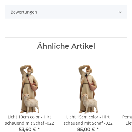
Bewertungen
Ähnliche Artikel
Licht 10cm color - Hirt
Licht 15cm color - Hirt
Pema
schauend mit Schaf -022
schauend mit Schaf -022
Ele
53,60 €
*
85,00 €
*