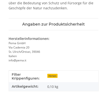
über die Bedeutung von Schutz und Fürsorge für die
Geschöpfe der Natur nachzudenken.
Angaben zur Produktsicherheit
Herstellerinformationen:
Pema GmbH
Via Cademia 20
St. Ulrich/Ortisei, 39046
Italien
info@pema.it
Filter
Produkteigenschaft
Wert
Hirten
Krippenfiguren:
Artikelgewicht:
0,10
kg