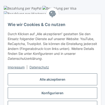
Linzer Krippenshop
Wie wir Cookies & Co nutzen
Oberaigner Partyzelt & Catering GmbH
Durch Klicken auf „Alle akzeptieren“ gestatten Sie den
Schauraum & Verkauf
: Pfarrwald 46
Einsatz folgender Dienste auf unserer Website: YouTube,
ReCaptcha, Trustpilot. Sie können die Einstellung jederzeit
Buchhaltung: Königleiten 11
ändern (Fingerabdruck-Icon links unten). Weitere Details
finden Sie unter
Konfigurieren
und in unserer
A-3354 Wolfsbach
Datenschutzerklärung
.
✆
+43747782730
Impressum
|
Datenschutz
✉
shop@krippen-shop.at
www.krippen-shop.at
Alle akzeptieren
Trustpilot
Konfigurieren
Vertrag widerrufen
* Alle Preise inkl. gesetzlicher USt., zzgl.
Versand