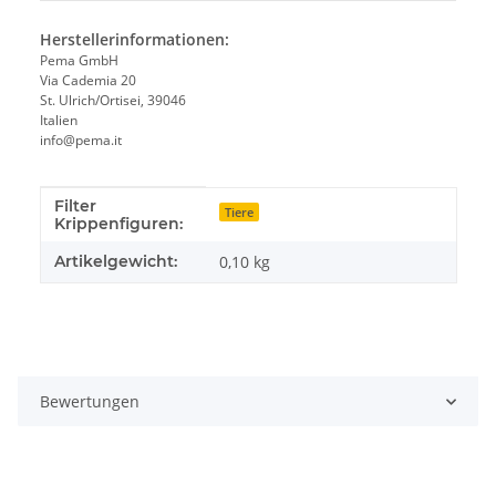
Herstellerinformationen:
Pema GmbH
Via Cademia 20
St. Ulrich/Ortisei, 39046
Italien
info@pema.it
Filter
Produkteigenschaft
Wert
Tiere
Krippenfiguren:
Artikelgewicht:
0,10
kg
Bewertungen