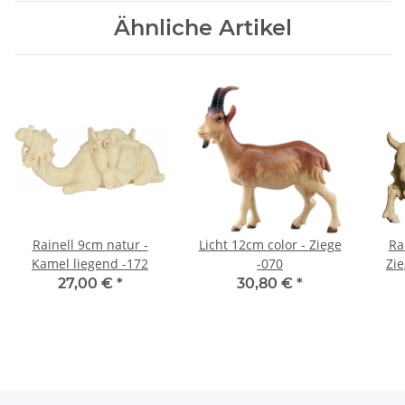
Ähnliche Artikel
Rainell 9cm natur -
Licht 12cm color - Ziege
Ra
Kamel liegend -172
-070
Zi
27,00 €
*
30,80 €
*