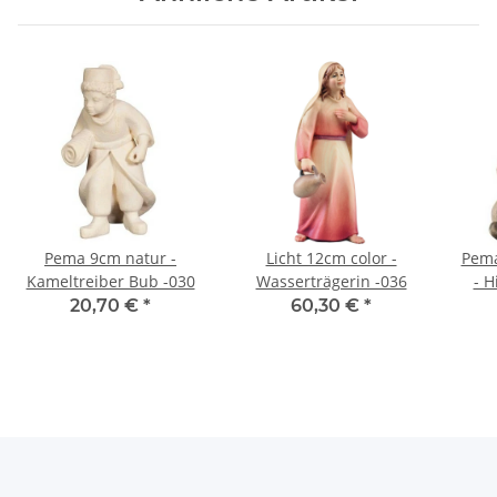
Pema 9cm natur -
Licht 12cm color -
Pema
Kameltreiber Bub -030
Wasserträgerin -036
- H
20,70 €
*
60,30 €
*