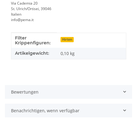
Via Cademia 20
St. Ulrich/Ortisei, 39046
Italien
info@pema.it
Filter
Produkteigenschaft
Wert
Hirten
Krippenfiguren:
Artikelgewicht:
0,10
kg
Bewertungen
Benachrichtigen, wenn verfügbar