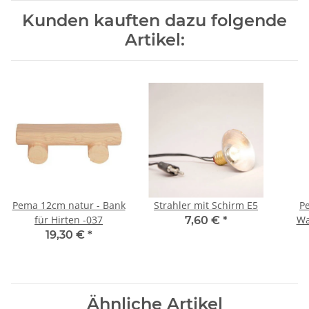
Kunden kauften dazu folgende
Artikel:
Pema 12cm natur - Bank
Strahler mit Schirm E5
P
für Hirten -037
Wa
7,60 €
*
19,30 €
*
Ähnliche Artikel