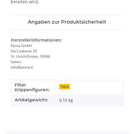
bereiten wird.
Angaben zur Produktsicherheit
Herstellerinformationen:
Pema GmbH
Via Cademia 20
St. Ulrich/Ortisei, 39046
Italien
info@pema.it
Filter
Produkteigenschaft
Wert
Tiere
Krippenfiguren:
Artikelgewicht:
0,10
kg