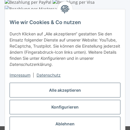
Linzer Krippenshop
Wie wir Cookies & Co nutzen
Oberaigner Partyzelt & Catering GmbH
Durch Klicken auf „Alle akzeptieren“ gestatten Sie den
Schauraum & Verkauf
: Pfarrwald 46
Einsatz folgender Dienste auf unserer Website: YouTube,
ReCaptcha, Trustpilot. Sie können die Einstellung jederzeit
Buchhaltung: Königleiten 11
ändern (Fingerabdruck-Icon links unten). Weitere Details
finden Sie unter
Konfigurieren
und in unserer
A-3354 Wolfsbach
Datenschutzerklärung
.
✆
+43747782730
Impressum
|
Datenschutz
✉
shop@krippen-shop.at
www.krippen-shop.at
Alle akzeptieren
Trustpilot
Konfigurieren
Vertrag widerrufen
* Alle Preise inkl. gesetzlicher USt., zzgl.
Versand
Ablehnen