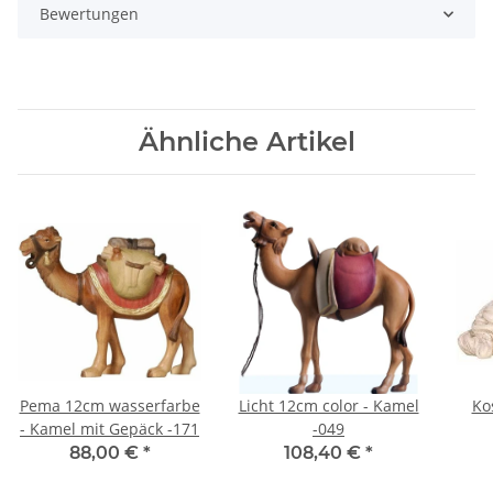
Bewertungen
Ähnliche Artikel
Pema 12cm wasserfarbe
Licht 12cm color - Kamel
Ko
- Kamel mit Gepäck -171
-049
re
88,00 €
*
108,40 €
*