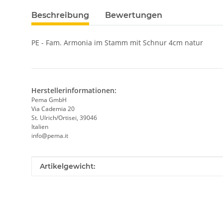
Beschreibung
Bewertungen
PE - Fam. Armonia im Stamm mit Schnur 4cm natur
Herstellerinformationen:
Pema GmbH
Via Cademia 20
St. Ulrich/Ortisei, 39046
Italien
info@pema.it
Produkteigenschaft
Wert
Artikelgewicht: