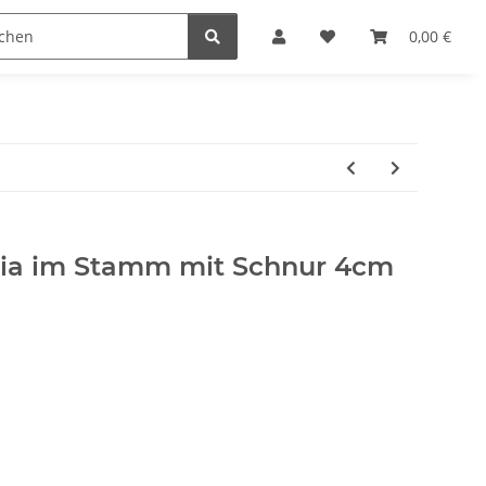
Krippenställe
Krippenzubehör
Blockkripp
0,00 €
nia im Stamm mit Schnur 4cm