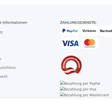
e Informationen
ZAHLUNGSDIENSTE:
tz
m
usschluss
recht
Trustpilot