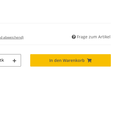
Frage zum Artikel
nd abweichend)
tk
In den Warenkorb