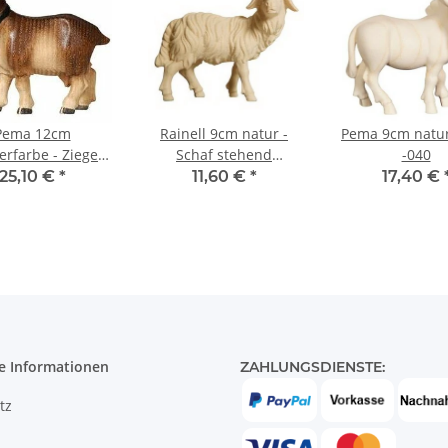
Pema 12cm
Rainell 9cm natur -
Pema 9cm natur
erfarbe - Ziege
Schaf stehend
-040
-192
rechtsschauend -262
25,10 €
*
11,60 €
*
17,40 €
e Informationen
ZAHLUNGSDIENSTE:
tz