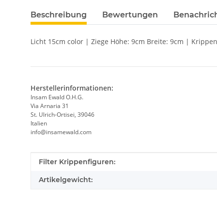
Beschreibung
Bewertungen
Benachric
Licht 15cm color | Ziege Höhe: 9cm Breite: 9cm | Kripp
Herstellerinformationen:
Insam Ewald O.H.G.
Via Arnaria 31
St. Ulrich-Ortisei, 39046
Italien
info@insamewald.com
Produkteigenschaft
Wert
Filter Krippenfiguren:
Artikelgewicht: