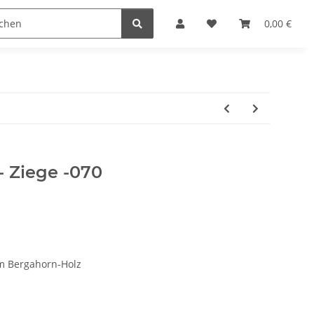
Krippenställe
Krippenzubehör
Blockkripp
0,00 €
- Ziege -070
m Bergahorn-Holz